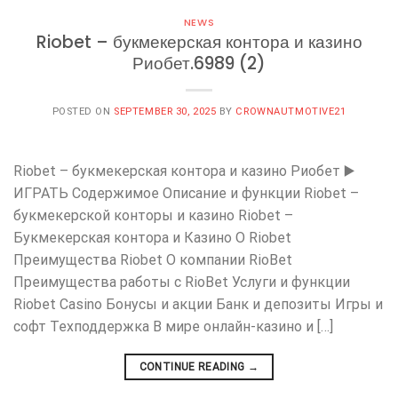
NEWS
Riobet – букмекерская контора и казино
Риобет.6989 (2)
POSTED ON
SEPTEMBER 30, 2025
BY
CROWNAUTMOTIVE21
Riobet – букмекерская контора и казино Риобет ▶️
ИГРАТЬ Содержимое Описание и функции Riobet –
букмекерской конторы и казино Riobet –
Букмекерская контора и Казино О Riobet
Преимущества Riobet О компании RioBet
Преимущества работы с RioBet Услуги и функции
Riobet Casino Бонусы и акции Банк и депозиты Игры и
софт Техподдержка В мире онлайн-казино и […]
CONTINUE READING
→