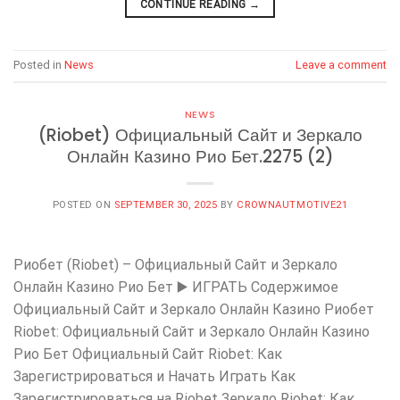
CONTINUE READING
→
Posted in
News
Leave a comment
NEWS
(Riobet) Официальный Сайт и Зеркало
Онлайн Казино Рио Бет.2275 (2)
POSTED ON
SEPTEMBER 30, 2025
BY
CROWNAUTMOTIVE21
Риобет (Riobet) – Официальный Сайт и Зеркало
Онлайн Казино Рио Бет ▶️ ИГРАТЬ Содержимое
Официальный Сайт и Зеркало Онлайн Казино Риобет
Riobet: Официальный Сайт и Зеркало Онлайн Казино
Рио Бет Официальный Сайт Riobet: Как
Зарегистрироваться и Начать Играть Как
Зарегистрироваться на Riobet Зеркало Riobet: Как