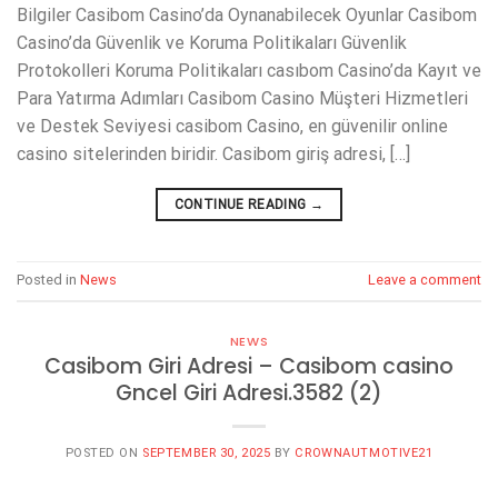
Bilgiler Casibom Casino’da Oynanabilecek Oyunlar Casibom
Casino’da Güvenlik ve Koruma Politikaları Güvenlik
Protokolleri Koruma Politikaları casıbom Casino’da Kayıt ve
Para Yatırma Adımları Casibom Casino Müşteri Hizmetleri
ve Destek Seviyesi casibom Casino, en güvenilir online
casino sitelerinden biridir. Casibom giriş adresi, […]
CONTINUE READING
→
Posted in
News
Leave a comment
NEWS
Casibom Giri Adresi – Casibom casino
Gncel Giri Adresi.3582 (2)
POSTED ON
SEPTEMBER 30, 2025
BY
CROWNAUTMOTIVE21