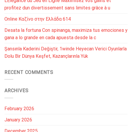
LÉlégance du Jeu en Ligne Maximisez vos gains et
profitez dun divertissement sans limites grâce à u
Online Καζίνο στην Ελλάδα 614
Desata la fortuna Con spinanga, maximiza tus emociones y
gana a lo grande en cada apuesta desde la c
Şansınla Kaderini Değiştir, 1winde Heyecan Verici Oyunlarla
Dolu Bir Dünya Keşfet, Kazançlarınla Yük
RECENT COMMENTS
ARCHIVES
February 2026
January 2026
December 2025