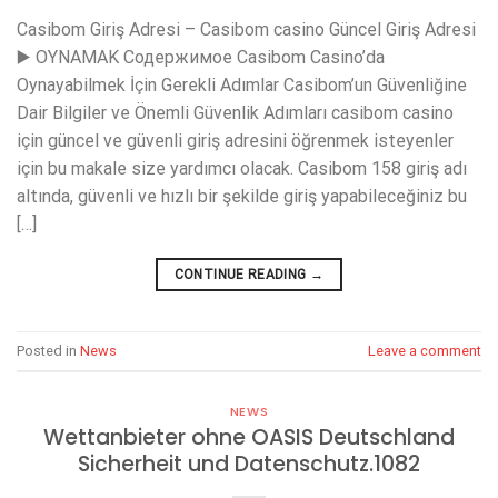
Casibom Giriş Adresi – Casibom casino Güncel Giriş Adresi
▶️ OYNAMAK Содержимое Casibom Casino’da
Oynayabilmek İçin Gerekli Adımlar Casibom’un Güvenliğine
Dair Bilgiler ve Önemli Güvenlik Adımları casibom casino
için güncel ve güvenli giriş adresini öğrenmek isteyenler
için bu makale size yardımcı olacak. Casibom 158 giriş adı
altında, güvenli ve hızlı bir şekilde giriş yapabileceğiniz bu
[…]
CONTINUE READING
→
Posted in
News
Leave a comment
NEWS
Wettanbieter ohne OASIS Deutschland
Sicherheit und Datenschutz.1082