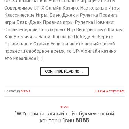
UP-X онлайн казино – настольные игры ▶️ ИГРАТЬ
Содержимое UP-X Онлайн Казино: Настольные Игры
Классические Игры: Блэк-Джек и Рулетка Правила
игры Блэк-Джек Правила игры Рулетка Новинки:
Онлайн-версии Популярных Игр Выигрышные Шансы:
Как Увеличить Ваши Шансы на Победу Выберите
Правильные Ставки Если вы ищете новый способ
провести свободное время, то UP-X онлайн казино –
это идеальное […]
CONTINUE READING
→
Posted in
News
Leave a comment
NEWS
1win официальный сайт букмекерской
конторы 1вин.5855