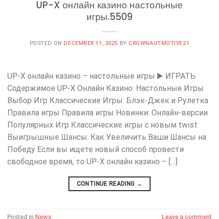
UP-X онлайн казино настольные
игры.5509
POSTED ON
DECEMBER 11, 2025
BY
CROWNAUTMOTIVE21
UP-X онлайн казино – настольные игры ▶️ ИГРАТЬ
Содержимое UP-X Онлайн Казино: Настольные Игры
Выбор Игр Классические Игры: Блэк-Джек и Рулетка
Правила игры Правила игры Новинки: Онлайн-версии
Популярных Игр Классические игры с новым twist
Выигрышные Шансы: Как Увеличить Ваши Шансы на
Победу Если вы ищете новый способ провести
свободное время, то UP-X онлайн казино – […]
CONTINUE READING
→
Posted in
News
Leave a comment