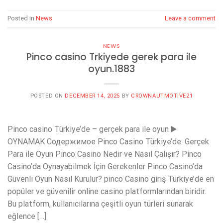
Posted in
News
Leave a comment
NEWS
Pinco casino Trkiyede gerek para ile
oyun.1883
POSTED ON
DECEMBER 14, 2025
BY
CROWNAUTMOTIVE21
Pinco casino Türkiye’de – gerçek para ile oyun ▶️
OYNAMAK Содержимое Pinco Casino Türkiye’de: Gerçek
Para ile Oyun Pinco Casino Nedir ve Nasıl Çalışır? Pinco
Casino’da Oynayabilmek İçin Gerekenler Pinco Casino’da
Güvenli Oyun Nasıl Kurulur? pinco Casino giriş Türkiye’de en
popüler ve güvenilir online casino platformlarından biridir.
Bu platform, kullanıcılarına çeşitli oyun türleri sunarak
eğlence […]