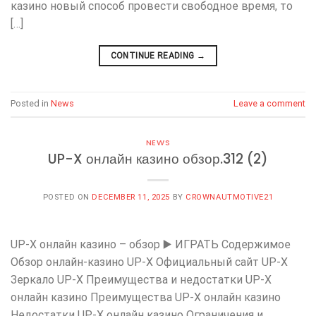
казино новый способ провести свободное время, то
[…]
CONTINUE READING
→
Posted in
News
Leave a comment
NEWS
UP-X онлайн казино обзор.312 (2)
POSTED ON
DECEMBER 11, 2025
BY
CROWNAUTMOTIVE21
UP-X онлайн казино – обзор ▶️ ИГРАТЬ Содержимое
Обзор онлайн-казино UP-X Официальный сайт UP-X
Зеркало UP-X Преимущества и недостатки UP-X
онлайн казино Преимущества UP-X онлайн казино
Недостатки UP-X онлайн казино Ограничения и