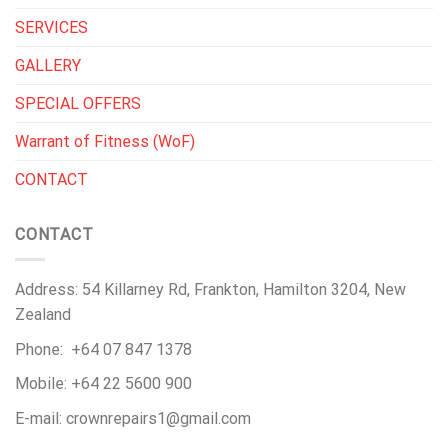
SERVICES
GALLERY
SPECIAL OFFERS
Warrant of Fitness (WoF)
CONTACT
CONTACT
Address:
54 Killarney Rd, Frankton, Hamilton 3204, New
Zealand
Phone:
+64 07 847 1378
Mobile:
+64 22 5600 900
E-mail:
crownrepairs1@gmail.com