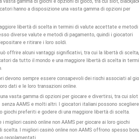
 vasta gamma di giochi e opzioni di gioco, tra cui slot, blackjac
 giocatori hanno a disposizione una vasta gamma di opzioni per
aggiore libertà di scelta in termini di valute accettate e metodi
so diverse valute e metodi di pagamento, quindi i giocatori
ositare e ritirare i loro soldi.
 offrire alcuni vantaggi significativi, tra cui la libertà di scelta,
catori da tutto il mondo e una maggiore libertà di scelta in termi
.
tori devono sempre essere consapevoli dei rischi associati al gi
ro dati e le loro transazioni online.
na vasta gamma di opzioni per giocare e divertirsi, tra cui slot
enza AAMS e molti altri. I giocatori italiani possono scegliere
o giochi preferiti e godere di una maggiore libertà di scelta.
e i migliori casinò online non AAMS per giocare ai loro giochi
 di scelta. I migliori casinò online non AAMS offrono spesso bon
no regolamentati.