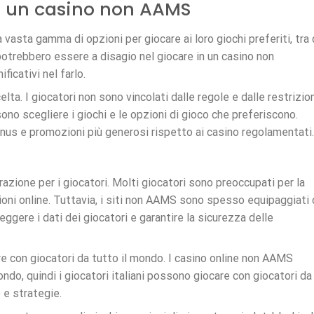
in un casino non AAMS
a vasta gamma di opzioni per giocare ai loro giochi preferiti, tra 
potrebbero essere a disagio nel giocare in un casino non
ficativi nel farlo.
celta. I giocatori non sono vincolati dalle regole e dalle restrizio
sono scegliere i giochi e le opzioni di gioco che preferiscono.
nus e promozioni più generosi rispetto ai casino regolamentati.
azione per i giocatori. Molti giocatori sono preoccupati per la
zioni online. Tuttavia, i siti non AAMS sono spesso equipaggiati
eggere i dati dei giocatori e garantire la sicurezza delle
are con giocatori da tutto il mondo. I casino online non AAMS
ndo, quindi i giocatori italiani possono giocare con giocatori da
 e strategie.