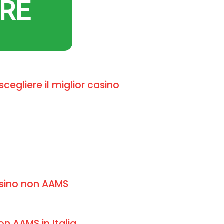
ARE
scegliere il miglior casino
casino non AAMS
on AAMS in Italia