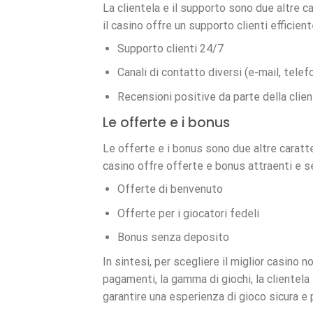
La clientela e il supporto sono due altre ca
il casino offre un supporto clienti efficien
Supporto clienti 24/7
Canali di contatto diversi (e-mail, telef
Recensioni positive da parte della clien
Le offerte e i bonus
Le offerte e i bonus sono due altre caratter
casino offre offerte e bonus attraenti e se
Offerte di benvenuto
Offerte per i giocatori fedeli
Bonus senza deposito
In sintesi, per scegliere il miglior casino
pagamenti, la gamma di giochi, la clientela 
garantire una esperienza di gioco sicura e 