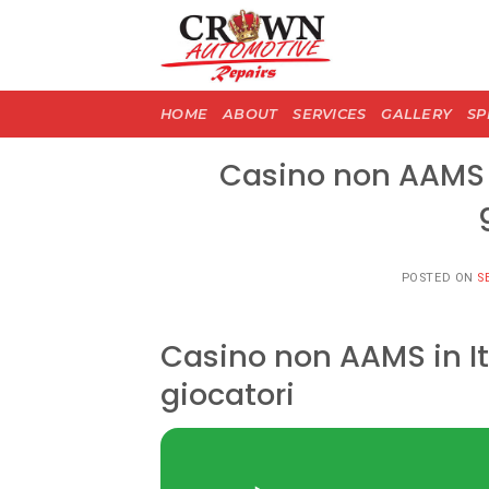
Skip
to
content
HOME
ABOUT
SERVICES
GALLERY
SP
Casino non AAMS in
POSTED ON
S
Casino non AAMS in Ital
giocatori