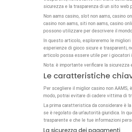
sicurezza e la trasparenza di un sito web pr
Non aams casino, slot non aams, casino onl
casino non aams, siti non aams, casino onli
possono utilizzare per descrivere il mond
In questo articolo, esploreremo le migliori
esperienze di gioco sicure e trasparenti, 
articolo possa essere utile per i giocatori 
Nota: è importante verificare la sicurezza e
Le caratteristiche chiav
Per scegliere il miglior casino non AAMS, 
modo, potrai evitare di cadere vittima di t
La prima caratteristica da considerare è la l
se è regolato da un’autorità giuridica. In 
trasparente e che le tue informazioni perso
La sicurezza dei pagamenti