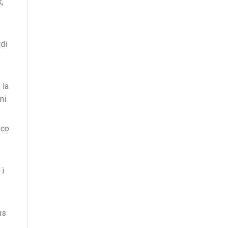
k,
 di
 la
ni
oco
 i
us