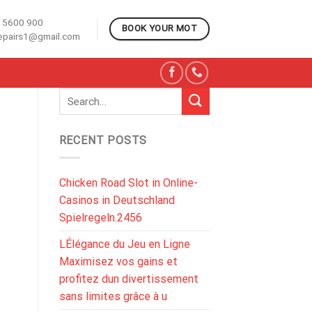
 5600 900
BOOK YOUR MOT
epairs1@gmail.com
RECENT POSTS
Chicken Road Slot in Online-
Casinos in Deutschland
Spielregeln.2456
LÉlégance du Jeu en Ligne
Maximisez vos gains et
profitez dun divertissement
sans limites grâce à u