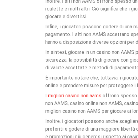
Inoltre, i siti non AAMS offrono spesso una
roulette e molti altri. Ciò significa che i
giocare e divertirsi.
Infine, i giocatori possono godere di una m
pagamento. I siti non AAMS accettano spes
hanno a disposizione diverse opzioni per dep
In sintesi, giocare in un casino non AAMS può
sicurezza, la possibilità di giocare con gio
di valute accettate e metodi di pagamento
È importante notare che, tuttavia, i gioca
online e prendere misure per proteggere i lo
I
migliori casino non aams
offrono spesso u
non AAMS, casino online non AAMS, casino s
migliori casino non AAMS per giocare ai lor
Inoltre, i giocatori possono anche sceglier
preferiti e godere di una maggiore libertà
e promozioni più generosi rispetto ai casi