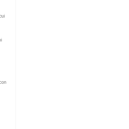
cui
ni
 con