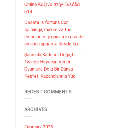
Online Καζίνο στην Ελλάδα
614
Desata la fortuna Con
spinanga, maximiza tus
emociones y gana a lo grande
en cada apuesta desde la c
Şansınla Kaderini Değiştir,
1winde Heyecan Verici
Oyunlarla Dolu Bir Dünya
Keşfet, Kazançlarınla Yük
RECENT COMMENTS
ARCHIVES
February 2026