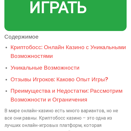
ИГРАТЬ
Содержимое
Криптобосс: Онлайн Казино с Уникальными
Возможностями
Уникальные Возможности
Отзывы Игроков: Каково Опыт Игры?
Преимущества и Недостатки: Рассмотрим
Возможности и Ограничения
В мире онлайн-казино есть много вариантов, но не
все они равны. Криптобосс казино – это одна из
лучших онлайн-игровых платформ, которая