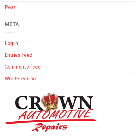
Post
META
Log in
Entries feed
Comments feed
WordPress.org