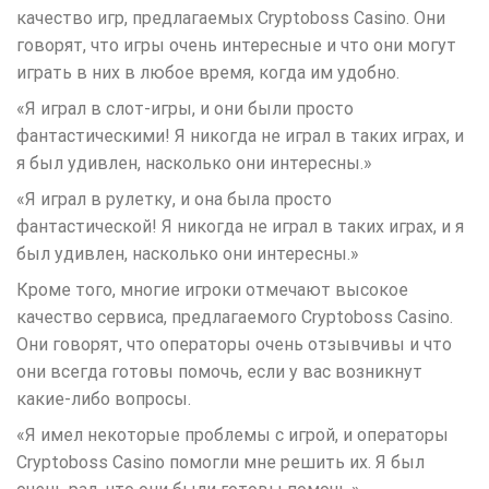
качество игр, предлагаемых Cryptoboss Casino. Они
говорят, что игры очень интересные и что они могут
играть в них в любое время, когда им удобно.
«Я играл в слот-игры, и они были просто
фантастическими! Я никогда не играл в таких играх, и
я был удивлен, насколько они интересны.»
«Я играл в рулетку, и она была просто
фантастической! Я никогда не играл в таких играх, и я
был удивлен, насколько они интересны.»
Кроме того, многие игроки отмечают высокое
качество сервиса, предлагаемого Cryptoboss Casino.
Они говорят, что операторы очень отзывчивы и что
они всегда готовы помочь, если у вас возникнут
какие-либо вопросы.
«Я имел некоторые проблемы с игрой, и операторы
Cryptoboss Casino помогли мне решить их. Я был