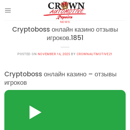
Skip
to
content
NEWS
Cryptoboss онлайн казино отзывы
игроков.1851
POSTED ON
NOVEMBER 16, 2025
BY
CROWNAUTMOTIVE21
Cryptoboss онлайн казино – отзывы
игроков
▶️