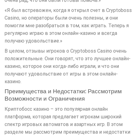
очень рад, что они были готовы помочь.»
«Я был встревожен, когда я открыл счет в Cryptoboss
Casino, но операторы были очень полезны, и они
помогли мне разобраться в том, как играть. Теперь я
регулярно играю в этом онлайн-казино и всегда
получаю удовольствие.»
В целом, отзывы игроков о Cryptoboss Casino очень
положительные. Они говорят, что это лучшее онлайн-
казино, которое они когда-либо играли, и что они
получают удовольствие от игры в этом онлайн-
казино.
Преимущества и Недостатки: Рассмотрим
Возможности и Ограничения
Криптобосс казино – это популярная онлайн
платформа, которая предлагает игрокам широкий
спектр игровых автоматов и азартных игр. В этом
разделе мы рассмотрим преимущества и недостатки