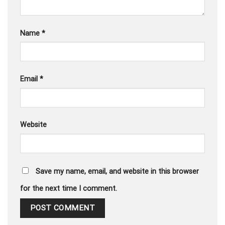
Name
*
Email
*
Website
Save my name, email, and website in this browser
for the next time I comment.