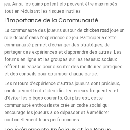
jeu. Ainsi, les gains potentiels peuvent être maximisés
tout en réduisant les risques inutiles.
L’Importance de la Communauté
La communauté des joueurs autour de
chicken road
joue un
rôle décisif dans l’expérience de jeu. Participer à cette
communauté permet d’échanger des stratégies, de
partager des expériences et d’apprendre des autres. Les
forums en ligne et les groupes sur les réseaux sociaux
offrent un espace pour discuter des meilleures pratiques
et des conseils pour optimiser chaque partie.
Les retours d’expérience d’autres joueurs sont précieux,
car ils permettent d’identifier les erreurs fréquentes et
d’éviter les pièges courants. Qui plus est, cette
communauté enthousiaste crée un cadre social qui
encourage les joueurs à se dépasser et à améliorer
continuellement leurs performances.
Les Événements Spéciaux et les Bonus