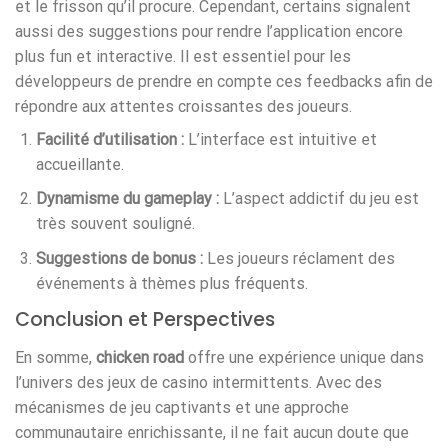
et le frisson qu’il procure. Cependant, certains signalent
aussi des suggestions pour rendre l’application encore
plus fun et interactive. Il est essentiel pour les
développeurs de prendre en compte ces feedbacks afin de
répondre aux attentes croissantes des joueurs.
Facilité d’utilisation :
L’interface est intuitive et
accueillante.
Dynamisme du gameplay :
L’aspect addictif du jeu est
très souvent souligné.
Suggestions de bonus :
Les joueurs réclament des
événements à thèmes plus fréquents.
Conclusion et Perspectives
En somme,
chicken road
offre une expérience unique dans
l’univers des jeux de casino intermittents. Avec des
mécanismes de jeu captivants et une approche
communautaire enrichissante, il ne fait aucun doute que