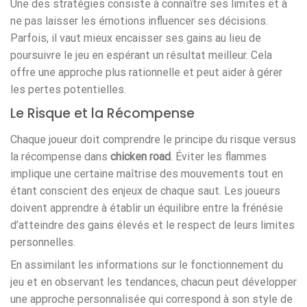
Une des stratégies consiste à connaître ses limites et à
ne pas laisser les émotions influencer ses décisions.
Parfois, il vaut mieux encaisser ses gains au lieu de
poursuivre le jeu en espérant un résultat meilleur. Cela
offre une approche plus rationnelle et peut aider à gérer
les pertes potentielles.
Le Risque et la Récompense
Chaque joueur doit comprendre le principe du risque versus
la récompense dans
chicken road
. Éviter les flammes
implique une certaine maîtrise des mouvements tout en
étant conscient des enjeux de chaque saut. Les joueurs
doivent apprendre à établir un équilibre entre la frénésie
d’atteindre des gains élevés et le respect de leurs limites
personnelles.
En assimilant les informations sur le fonctionnement du
jeu et en observant les tendances, chacun peut développer
une approche personnalisée qui correspond à son style de