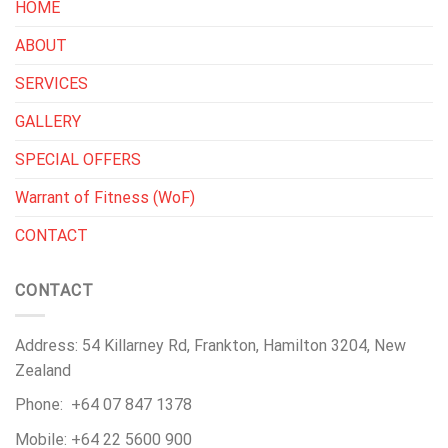
HOME
ABOUT
SERVICES
GALLERY
SPECIAL OFFERS
Warrant of Fitness (WoF)
CONTACT
CONTACT
Address:
54 Killarney Rd, Frankton, Hamilton 3204, New
Zealand
Phone:
+64 07 847 1378
Mobile:
+64 22 5600 900