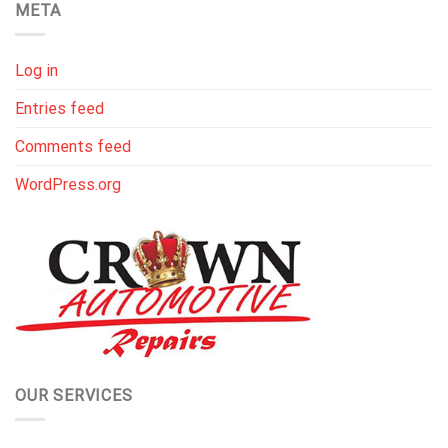
META
Log in
Entries feed
Comments feed
WordPress.org
OUR SERVICES