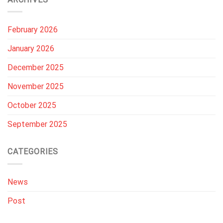
February 2026
January 2026
December 2025
November 2025
October 2025
September 2025
CATEGORIES
News
Post