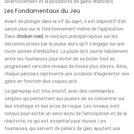
divertissement et la possibilité de gains financiers.
Les Fondamentaux du Jeu
Avant de plonger dans le vif du sujet, il est impératif d’en
savoir plus sur le fonctionnement même de l’application.
Dans
chicken road
, le concept principal repose sur les
décisions prises par le joueur alors qu’il s’engage sur une
route semée d’embûches. La poule doit sauter habilement
entre les fournaises pour éviter de se brûler tout en
progressant vers des niveaux de mises plus élevés. Ainsi,
chaque parcours représente une occasion d’augmenter ses
gains en fonction des risques pris.
Le gameplay est très intuitif, avec des commandes
simples qui permettent aux joueurs de se concentrer sur
leur stratégie et leur prise de risque. Les niveaux sont
conçus pour inciter un sens accru de l’anticipation et de la
réactivité, ce qui est essentiel pour réussir. Les
fournaises, qui servent de paliers de gain, ajoutent une