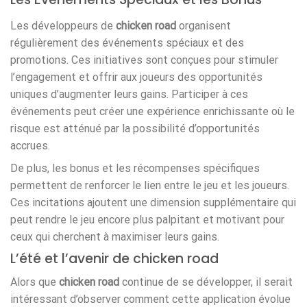
Les développeurs de
chicken road
organisent
régulièrement des événements spéciaux et des
promotions. Ces initiatives sont conçues pour stimuler
l’engagement et offrir aux joueurs des opportunités
uniques d’augmenter leurs gains. Participer à ces
événements peut créer une expérience enrichissante où le
risque est atténué par la possibilité d’opportunités
accrues.
De plus, les bonus et les récompenses spécifiques
permettent de renforcer le lien entre le jeu et les joueurs.
Ces incitations ajoutent une dimension supplémentaire qui
peut rendre le jeu encore plus palpitant et motivant pour
ceux qui cherchent à maximiser leurs gains.
L’été et l’avenir de chicken road
Alors que
chicken road
continue de se développer, il serait
intéressant d’observer comment cette application évolue