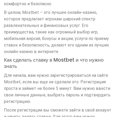
комфортно и безопасно.
В целом, Mostbet – это лучшее онлайн-казино,
которое предлагает игрокам широкий спектр
развлекательных и финансовых услуг. Его
преимущества, такие как огромный выбор игр,
мобильная версия, бонусы и акции, услуги по приему
ставок и безопасность, делают его одним из лучших
онлайн-казино в интернете.
Как сделать ставку в Mostbet и что нужно
знать
Для начала, вам нужно зарегистрироваться на сайте
Mostbet, если вы еще не сделали это. Регистрация
проста и займет не более 5 минут. Вам нужно ввести
свои личные данные, выбрать пароль и подтвердить
регистрацию.
После регистрации вы сможете зайти в свой аккаунт
и начать делать ставки. Для этого вам нужно