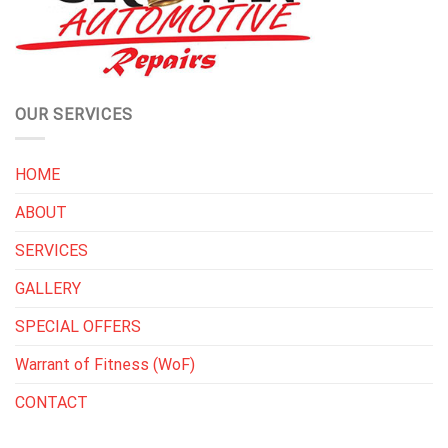
OUR SERVICES
HOME
ABOUT
SERVICES
GALLERY
SPECIAL OFFERS
Warrant of Fitness (WoF)
CONTACT