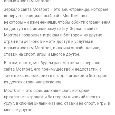
возможностям Mostbet.
Зеркало сайта Mostbet – это веб-страницы, которые
копируют официальный сайт Mostbet, но с
некоторыми изменениями, чтобы обойти ограничения
на доступ к официальному сайту. Зеркало сайта
Mostbet позволяет игрокам и бетторам из других
стран или регионов иметь доступ к услугам и
возможностям Mostbet, включая онлайн-казино,
ставки на спорт, игры и многое другое.
В этом тексте, мы будем рассматривать зеркало
сайта Mostbet, его преимущества и недостатки, а
также как использовать его для игроков и бетторов
из других стран или регионов.
Мостбет – это официальный сайт, который
предлагает игрокам и бетторам широкий спектр
услуг, включая онлайн-казино, ставки на спорт, игры и
многое другое.