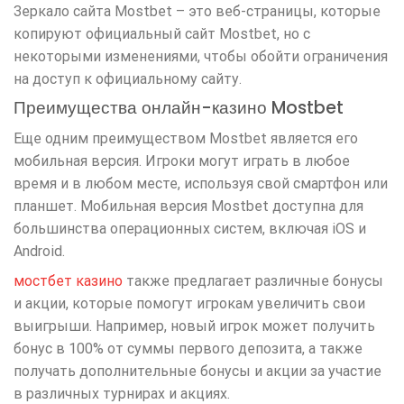
Зеркало сайта Mostbet – это веб-страницы, которые
копируют официальный сайт Mostbet, но с
некоторыми изменениями, чтобы обойти ограничения
на доступ к официальному сайту.
Преимущества онлайн-казино Mostbet
Еще одним преимуществом Mostbet является его
мобильная версия. Игроки могут играть в любое
время и в любом месте, используя свой смартфон или
планшет. Мобильная версия Mostbet доступна для
большинства операционных систем, включая iOS и
Android.
мостбет казино
также предлагает различные бонусы
и акции, которые помогут игрокам увеличить свои
выигрыши. Например, новый игрок может получить
бонус в 100% от суммы первого депозита, а также
получать дополнительные бонусы и акции за участие
в различных турнирах и акциях.