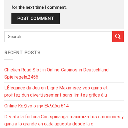
for the next time I comment.
RECENT POSTS
Chicken Road Slot in Online-Casinos in Deutschland
Spielregeln.2456
LÉlégance du Jeu en Ligne Maximisez vos gains et
profitez dun divertissement sans limites grâce à u
Online Καζίνο στην Ελλάδα 614
Desata la fortuna Con spinanga, maximiza tus emociones y
gana a lo grande en cada apuesta desde la c