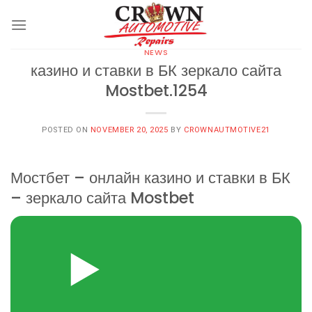
Skip
to
content
NEWS
казино и ставки в БК зеркало сайта
Mostbet.1254
POSTED ON
NOVEMBER 20, 2025
BY
CROWNAUTMOTIVE21
Мостбет – онлайн казино и ставки в БК
– зеркало сайта Mostbet
▶️