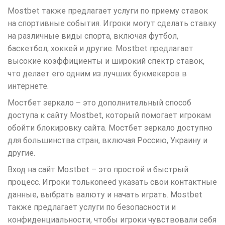
Mostbet также предлагает услуги по приему ставок
на спортивные события. Игроки могут сделать ставку
на различные виды спорта, включая футбол,
баскетбол, хоккей и другие. Mostbet предлагает
высокие коэффициенты и широкий спектр ставок,
что делает его одним из лучших букмекеров в
интернете.
Мостбет зеркало – это дополнительный способ
доступа к сайту Mostbet, который помогает игрокам
обойти блокировку сайта. Мостбет зеркало доступно
для большинства стран, включая Россию, Украину и
другие.
Вход на сайт Mostbet – это простой и быстрый
процесс. Игроки толькоneed указать свои контактные
данные, выбрать валюту и начать играть. Mostbet
также предлагает услуги по безопасности и
конфиденциальности, чтобы игроки чувствовали себя