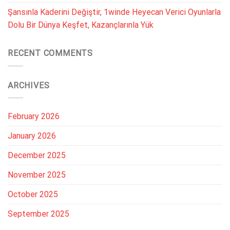
Şansınla Kaderini Değiştir, 1winde Heyecan Verici Oyunlarla
Dolu Bir Dünya Keşfet, Kazançlarınla Yük
RECENT COMMENTS
ARCHIVES
February 2026
January 2026
December 2025
November 2025
October 2025
September 2025