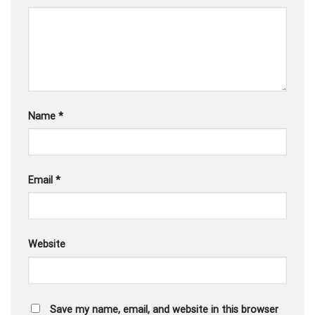
Name
*
Email
*
Website
Save my name, email, and website in this browser