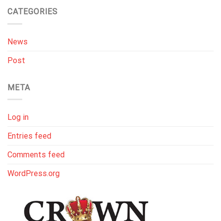
CATEGORIES
News
Post
META
Log in
Entries feed
Comments feed
WordPress.org