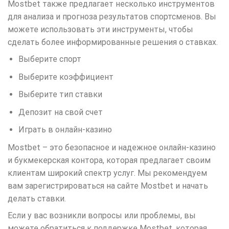
Mostbet также предлагает несколько инструментов
для анализа и прогноза результатов спортсменов. Вы
можете использовать эти инструменты, чтобы
сделать более информированные решения о ставках.
Выберите спорт
Выберите коэффициент
Выберите тип ставки
Депозит на свой счет
Играть в онлайн-казино
Mostbet – это безопасное и надежное онлайн-казино
и букмекерская контора, которая предлагает своим
клиентам широкий спектр услуг. Мы рекомендуем
вам зарегистрироваться на сайте Mostbet и начать
делать ставки.
Если у вас возникли вопросы или проблемы, вы
можете обратиться к поддержке Mostbet, которая