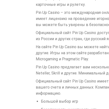
карточные игры и рулетку.
Pin Up Casino – это международная онл
имеет лицензию на проведение игорного
вы можете быть уверены в безопасност
Официальный сайт Pin Up Casino досту
из России и других стран, где русский
На сайте Pin Up Casino вы можете найт
другие. Игры на этом сайте разработа
Microgaming и Pragmatic Play.
Pin Up Casino предлагает вам несколько
Neteller, Skrill и другие. Минимальный
Официальный сайт Pin Up Casino имеет
вашего счета и личных данных. Компа
информацию.
Большой выбор игр