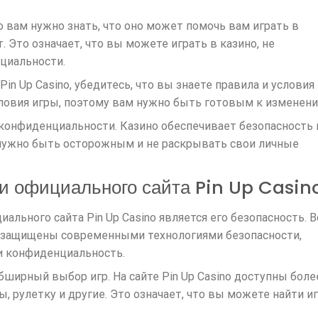
то вам нужно знать, что оно может помочь вам играть в
. Это означает, что вы можете играть в казино, не
нциальности.
Pin Up Casino, убедитесь, что вы знаете правила и условия
словия игры, поэтому вам нужно быть готовым к изменени
 конфиденциальности. Казино обеспечивает безопасность 
нужно быть осторожным и не раскрывать свои личные
и официального сайта Pin Up Casin
льного сайта Pin Up Casino является его безопасность. В
, защищены современными технологиями безопасности,
и конфиденциальность.
ирный выбор игр. На сайте Pin Up Casino доступны боле
ы, рулетку и другие. Это означает, что вы можете найти иг