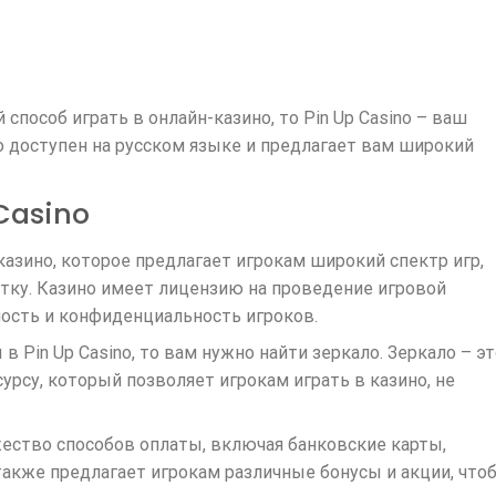
пособ играть в онлайн-казино, то Pin Up Casino – ваш
o доступен на русском языке и предлагает вам широкий
 Casino
-казино, которое предлагает игрокам широкий спектр игр,
етку. Казино имеет лицензию на проведение игровой
ность и конфиденциальность игроков.
в Pin Up Casino, то вам нужно найти зеркало. Зеркало – э
урсу, который позволяет игрокам играть в казино, не
жество способов оплаты, включая банковские карты,
также предлагает игрокам различные бонусы и акции, что