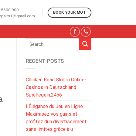
 5600 900
BOOK YOUR MOT
epairs1@gmail.com
RECENT POSTS
Chicken Road Slot in Online-
Casinos in Deutschland
Spielregeln.2456
а
LÉlégance du Jeu en Ligne
Maximisez vos gains et
profitez dun divertissement
sans limites grâce à u