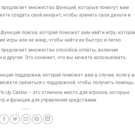
е предлагает множество функций, которые помогут вам
те создать свой аккаунт, чтобы хранить свои деньги и
ть функция поиска, которая поможет вам найти игру, котора
е игры или ее жанр, чтобы найти ее быстро и легко.
е предлагает множество способов оплаты, включая
 и другие. Это означает, что вы можете использовать
функция поддержки, которая поможет вам в случае, если у в
можете связаться с поддержкой, чтобы получить помощь.
n Up Casino – это отличное место для игроков, которые
гр и функции для управления средствами.