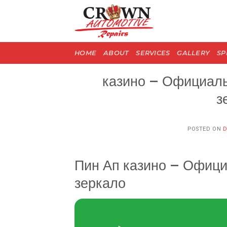
Skip
to
content
HOME
ABOUT
SERVICES
GALLERY
SP
казино – Официаль
з
POSTED ON
D
Пин Ап казино – Офици
зеркало