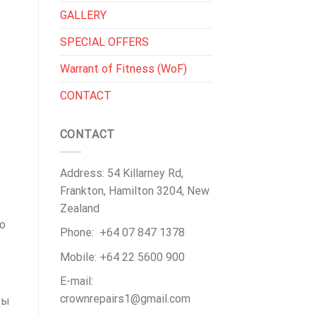
GALLERY
SPECIAL OFFERS
Warrant of Fitness (WoF)
CONTACT
CONTACT
Address:
54 Killarney Rd,
Frankton, Hamilton 3204, New
Zealand
то
Phone:
+64 07 847 1378
Mobile:
+64 22 5600 900
E-mail:
crownrepairs1@gmail.com
бы