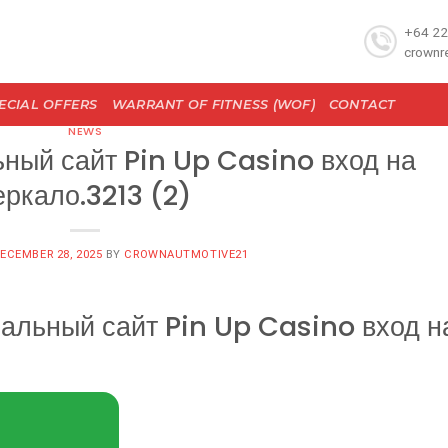
+64 22
crownr
ECIAL OFFERS
WARRANT OF FITNESS (WOF)
CONTACT
NEWS
ный сайт Pin Up Casino вход на
еркало.3213 (2)
ECEMBER 28, 2025
BY
CROWNAUTMOTIVE21
альный сайт Pin Up Casino вход н