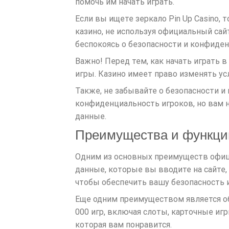
помочь им начать играть.
Если вы ищете зеркало Pin Up Casino, 
казино, не используя официальный сайт
беспокоясь о безопасности и конфиде
Важно! Перед тем, как начать играть в 
игры. Казино имеет право изменять у
Также, не забывайте о безопасности и
конфиденциальность игроков, но вам 
данные.
Преимущества и функци
Одним из основных преимуществ официа
данные, которые вы вводите на сайте
чтобы обеспечить вашу безопасность 
Еще одним преимуществом является обш
000 игр, включая слоты, карточные игр
которая вам понравится.