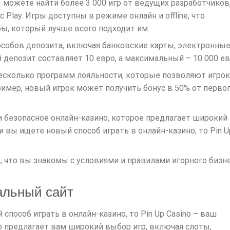
ы можете найти более 3 000 игр от ведущих разработчиков
c Play. Игры доступны в режиме онлайн и offline, что
ы, который лучше всего подходит им.
пособов депозита, включая банковские карты, электронны
депозит составляет 10 евро, а максимальный – 10 000 ев
 несколько программ лояльности, которые позволяют игро
имер, новый игрок может получить бонус в 50% от перво
 и безопасное онлайн-казино, которое предлагает широкий
и вы ищете новый способ играть в онлайн-казино, то Pin U
, что вы знакомы с условиями и правилами игорного бизн
альный сайт
пособ играть в онлайн-казино, то Pin Up Casino – ваш
o предлагает вам широкий выбор игр, включая слоты,