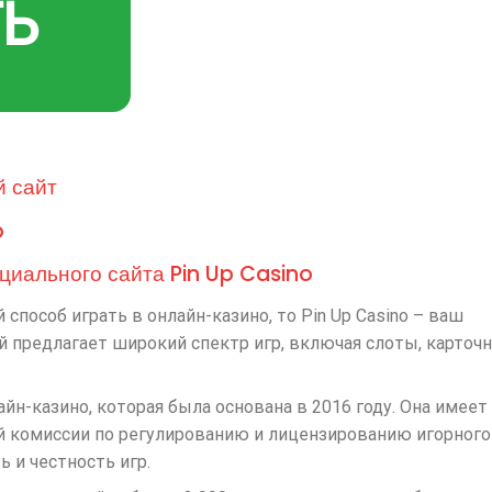
ТЬ
 сайт
o
иального сайта Pin Up Casino
пособ играть в онлайн-казино, то Pin Up Casino – ваш
й предлагает широкий спектр игр, включая слоты, карточ
айн-казино, которая была основана в 2016 году. Она имеет
 комиссии по регулированию и лицензированию игорного
ь и честность игр.