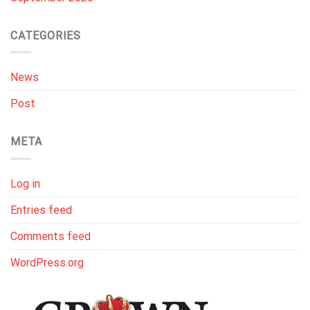
CATEGORIES
News
Post
META
Log in
Entries feed
Comments feed
WordPress.org