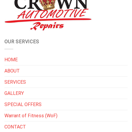
OUR SERVICES
HOME
ABOUT
SERVICES
GALLERY
SPECIAL OFFERS
Warrant of Fitness (WoF)
CONTACT