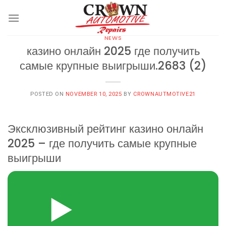
Skip
to
content
NEWS
казино онлайн 2025 где получить
самые крупные выигрыши.2683 (2)
POSTED ON
NOVEMBER 10, 2025
BY
CROWNAUTMOTIVE21
Эксклюзивный рейтинг казино онлайн
2025 – где получить самые крупные
выигрыши
▶️