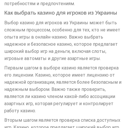
потребностям и предпочтениям.
Как выбрать казино для игроков из Украины
Выбор казино для игроков из Украины может быть
сложным процессом, особенно для тех, кто не имеет
опыта игры в онлайн-казино. Важно выбрать
надежное и безопасное казино, которое предлагает
широкий выбор игр на деньги, включая слоты,
игровые автоматы и другие азартные игры.
Первым шагом в выборе казино является проверка
его лицензии. Казино, которое имеет лицензию от
надежной организации, является более безопасным и
надежным выбором. Важно также проверить,
является ли казино членом какой-либо ассоциации
азартных игр, которая регулирует и контролирует
работу казино.
Вторым шагом является проверка списка доступных
игр. Казино, которое предлагает широкий выбор игр,