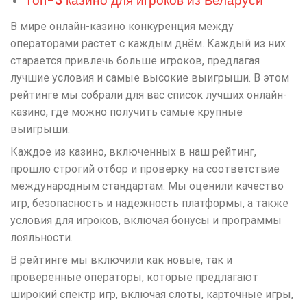
Топ-3 казино для игроков из Беларуси
В мире онлайн-казино конкуренция между
операторами растет с каждым днём. Каждый из них
старается привлечь больше игроков, предлагая
лучшие условия и самые высокие выигрыши. В этом
рейтинге мы собрали для вас список лучших онлайн-
казино, где можно получить самые крупные
выигрыши.
Каждое из казино, включенных в наш рейтинг,
прошло строгий отбор и проверку на соответствие
международным стандартам. Мы оценили качество
игр, безопасность и надежность платформы, а также
условия для игроков, включая бонусы и программы
лояльности.
В рейтинге мы включили как новые, так и
проверенные операторы, которые предлагают
широкий спектр игр, включая слоты, карточные игры,