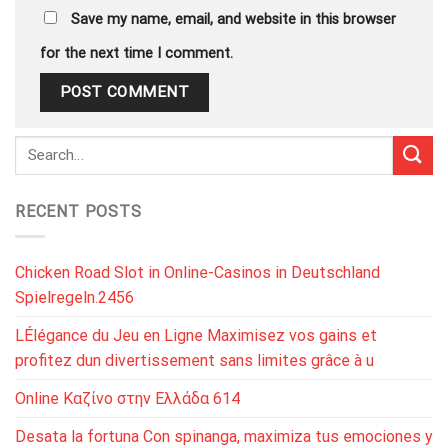
Save my name, email, and website in this browser
for the next time I comment.
RECENT POSTS
Chicken Road Slot in Online-Casinos in Deutschland
Spielregeln.2456
LÉlégance du Jeu en Ligne Maximisez vos gains et
profitez dun divertissement sans limites grâce à u
Online Καζίνο στην Ελλάδα 614
Desata la fortuna Con spinanga, maximiza tus emociones y