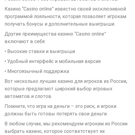
Казино “Casino online” известно своей эксклюзивной
программой лояльности, которая позволяет игрокам
получать бонусы и дополнительные выигрыши.
Другие преимущества казино “Casino online”
включают в себя:
• Высокие ставки и выигрыши
• Удобный интерфейс и мобильная версия
• Многоязычный поддержка
Вот несколько лучших казино для игроков из России,
которые предлагают широкий выбор игровых
автоматов и слотов.
Помните, что игра на деньги – это риск, и игроки
должны быть готовы потерять свои деньги.
В любом случае, мы рекомендуем игрокам из России
выбрать казино, которое соответствует их