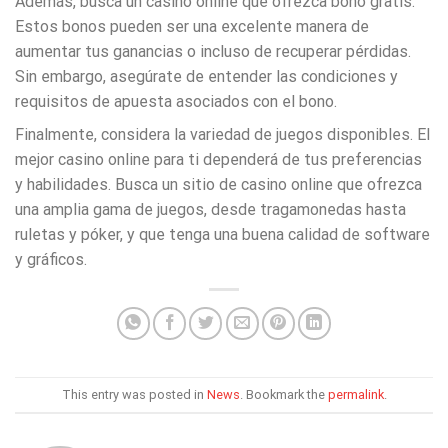
Además, busca un casino online que ofrezca bono gratis.
Estos bonos pueden ser una excelente manera de
aumentar tus ganancias o incluso de recuperar pérdidas.
Sin embargo, asegúrate de entender las condiciones y
requisitos de apuesta asociados con el bono.
Finalmente, considera la variedad de juegos disponibles. El
mejor casino online para ti dependerá de tus preferencias
y habilidades. Busca un sitio de casino online que ofrezca
una amplia gama de juegos, desde tragamonedas hasta
ruletas y póker, y que tenga una buena calidad de software
y gráficos.
This entry was posted in
News
. Bookmark the
permalink
.