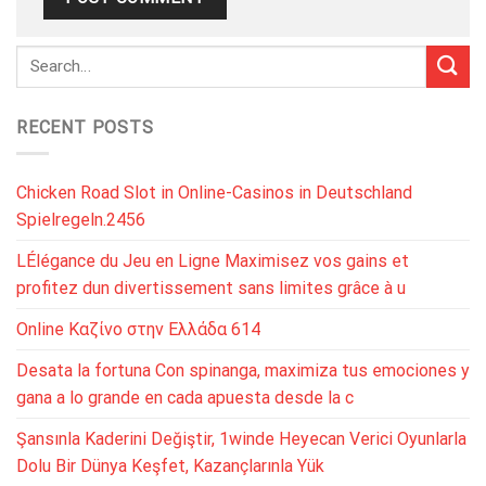
RECENT POSTS
Chicken Road Slot in Online-Casinos in Deutschland
Spielregeln.2456
LÉlégance du Jeu en Ligne Maximisez vos gains et
profitez dun divertissement sans limites grâce à u
Online Καζίνο στην Ελλάδα 614
Desata la fortuna Con spinanga, maximiza tus emociones y
gana a lo grande en cada apuesta desde la c
Şansınla Kaderini Değiştir, 1winde Heyecan Verici Oyunlarla
Dolu Bir Dünya Keşfet, Kazançlarınla Yük