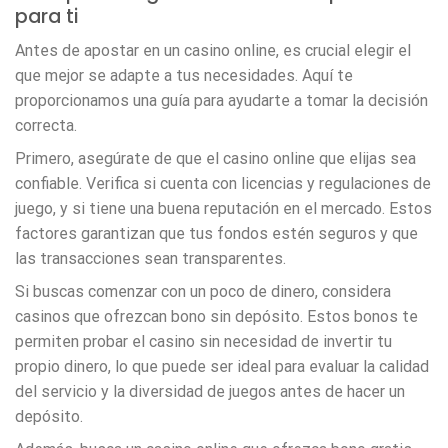
para ti
Antes de apostar en un casino online, es crucial elegir el
que mejor se adapte a tus necesidades. Aquí te
proporcionamos una guía para ayudarte a tomar la decisión
correcta.
Primero, asegúrate de que el casino online que elijas sea
confiable. Verifica si cuenta con licencias y regulaciones de
juego, y si tiene una buena reputación en el mercado. Estos
factores garantizan que tus fondos estén seguros y que
las transacciones sean transparentes.
Si buscas comenzar con un poco de dinero, considera
casinos que ofrezcan bono sin depósito. Estos bonos te
permiten probar el casino sin necesidad de invertir tu
propio dinero, lo que puede ser ideal para evaluar la calidad
del servicio y la diversidad de juegos antes de hacer un
depósito.