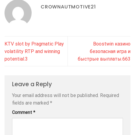
CROWNAUTMOTIVE21
KTV slot by Pragmatic Play
Boostwin казино
volatility RTP and winning
безопасная игра и
potential.3
быстрые выплаты.663
Leave a Reply
Your email address will not be published.
Required
fields are marked
*
Comment
*