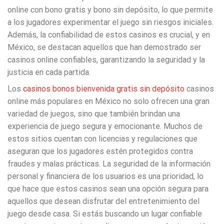
online con bono gratis y bono sin depósito, lo que permite
a los jugadores experimentar el juego sin riesgos iniciales.
Además, la confiabilidad de estos casinos es crucial, y en
México, se destacan aquellos que han demostrado ser
casinos online confiables, garantizando la seguridad y la
justicia en cada partida.
Los
casinos bonos bienvenida gratis sin depósito
casinos
online más populares en México no solo ofrecen una gran
variedad de juegos, sino que también brindan una
experiencia de juego segura y emocionante. Muchos de
estos sitios cuentan con licencias y regulaciones que
aseguran que los jugadores estén protegidos contra
fraudes y malas prácticas. La seguridad de la información
personal y financiera de los usuarios es una prioridad, lo
que hace que estos casinos sean una opción segura para
aquellos que desean disfrutar del entretenimiento del
juego desde casa. Si estás buscando un lugar confiable