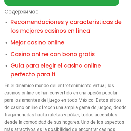
Содержимое
Recomendaciones y características de
los mejores casinos en línea
Mejor casino online
Casino online con bono gratis
Guía para elegir el casino online
perfecto para ti
En el dinámico mundo del entretenimiento virtual, los
casinos online se han convertido en una opción popular
para los amantes del juego en todo México. Estos sitios
de casino online ofrecen una amplia gama de juegos, desde
tragamonedas hasta ruletas y póker, todos accesibles
desde la comodidad de sus hogares. Uno de los aspectos
más atractivos es la posibilidad de encontrar casinos