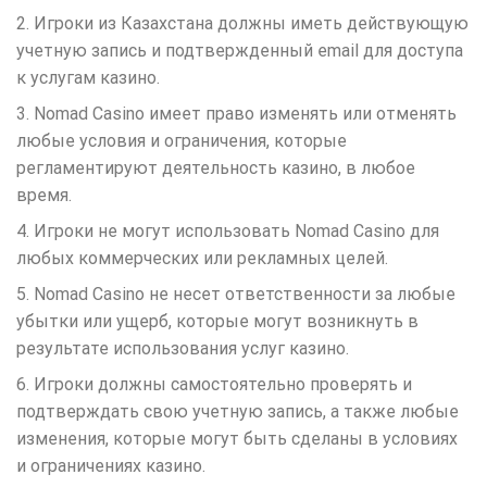
2. Игроки из Казахстана должны иметь действующую
учетную запись и подтвержденный email для доступа
к услугам казино.
3. Nomad Casino имеет право изменять или отменять
любые условия и ограничения, которые
регламентируют деятельность казино, в любое
время.
4. Игроки не могут использовать Nomad Casino для
любых коммерческих или рекламных целей.
5. Nomad Casino не несет ответственности за любые
убытки или ущерб, которые могут возникнуть в
результате использования услуг казино.
6. Игроки должны самостоятельно проверять и
подтверждать свою учетную запись, а также любые
изменения, которые могут быть сделаны в условиях
и ограничениях казино.