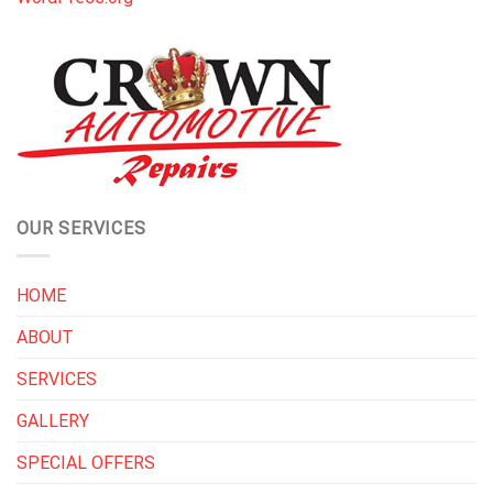
OUR SERVICES
HOME
ABOUT
SERVICES
GALLERY
SPECIAL OFFERS