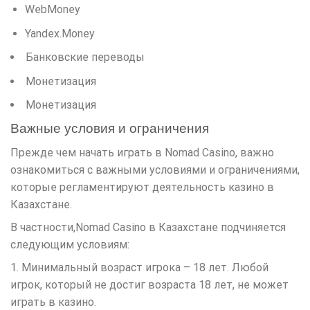
WebMoney
Yandex.Money
Банковские переводы
Монетизация
Монетизация
Важные условия и ограничения
Прежде чем начать играть в Nomad Casino, важно
ознакомиться с важными условиями и ограничениями,
которые регламентируют деятельность казино в
Казахстане.
В частности,Nomad Casino в Казахстане подчиняется
следующим условиям:
1. Минимальный возраст игрока – 18 лет. Любой
игрок, который не достиг возраста 18 лет, не может
играть в казино.