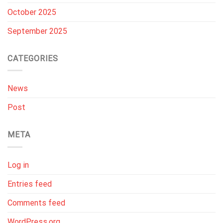
October 2025
September 2025
CATEGORIES
News
Post
META
Log in
Entries feed
Comments feed
WordPress.org