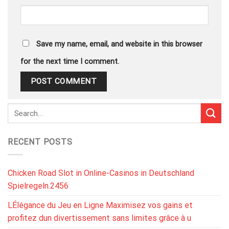
Save my name, email, and website in this browser
for the next time I comment.
RECENT POSTS
Chicken Road Slot in Online-Casinos in Deutschland
Spielregeln.2456
LÉlégance du Jeu en Ligne Maximisez vos gains et
profitez dun divertissement sans limites grâce à u