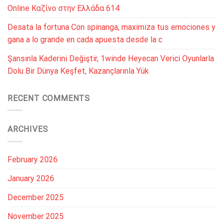
Online Καζίνο στην Ελλάδα 614
Desata la fortuna Con spinanga, maximiza tus emociones y
gana a lo grande en cada apuesta desde la c
Şansınla Kaderini Değiştir, 1winde Heyecan Verici Oyunlarla
Dolu Bir Dünya Keşfet, Kazançlarınla Yük
RECENT COMMENTS
ARCHIVES
February 2026
January 2026
December 2025
November 2025