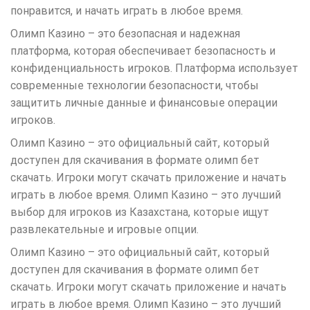
понравится, и начать играть в любое время.
Олимп Казино – это безопасная и надежная
платформа, которая обеспечивает безопасность и
конфиденциальность игроков. Платформа использует
современные технологии безопасности, чтобы
защитить личные данные и финансовые операции
игроков.
Олимп Казино – это официальный сайт, который
доступен для скачивания в формате олимп бет
скачать. Игроки могут скачать приложение и начать
играть в любое время. Олимп Казино – это лучший
выбор для игроков из Казахстана, которые ищут
развлекательные и игровые опции.
Олимп Казино – это официальный сайт, который
доступен для скачивания в формате олимп бет
скачать. Игроки могут скачать приложение и начать
играть в любое время. Олимп Казино – это лучший