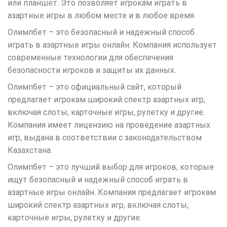
или планшет. Это позволяет игрокам играть в
азартные игры в любом месте и в любое время.
Олимпбет – это безопасный и надежный способ
играть в азартные игры онлайн. Компания использует
современные технологии для обеспечения
безопасности игроков и защиты их данных.
Олимпбет – это официальный сайт, который
предлагает игрокам широкий спектр азартных игр,
включая слоты, карточные игры, рулетку и другие.
Компания имеет лицензию на проведение азартных
игр, выдана в соответствии с законодательством
Казахстана.
Олимпбет – это лучший выбор для игроков, которые
ищут безопасный и надежный способ играть в
азартные игры онлайн. Компания предлагает игрокам
широкий спектр азартных игр, включая слоты,
карточные игры, рулетку и другие.