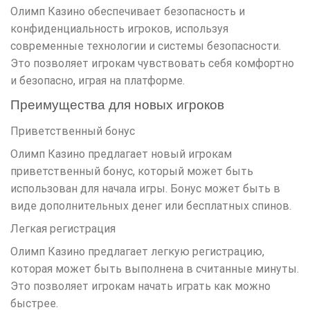
Олимп Казино обеспечивает безопасность и
конфиденциальность игроков, используя
современные технологии и системы безопасности.
Это позволяет игрокам чувствовать себя комфортно
и безопасно, играя на платформе.
Преимущества для новых игроков
Приветственный бонус
Олимп Казино предлагает новый игрокам
приветственный бонус, который может быть
использован для начала игры. Бонус может быть в
виде дополнительных денег или бесплатных спинов.
Легкая регистрация
Олимп Казино предлагает легкую регистрацию,
которая может быть выполнена в считанные минуты.
Это позволяет игрокам начать играть как можно
быстрее.