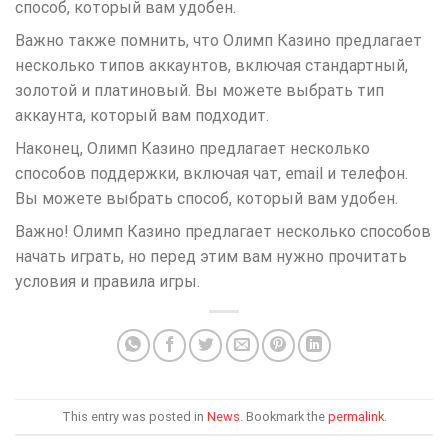
способ, который вам удобен.
Важно также помнить, что Олимп Казино предлагает
несколько типов аккаунтов, включая стандартный,
золотой и платиновый. Вы можете выбрать тип
аккаунта, который вам подходит.
Наконец, Олимп Казино предлагает несколько
способов поддержки, включая чат, email и телефон.
Вы можете выбрать способ, который вам удобен.
Важно! Олимп Казино предлагает несколько способов
начать играть, но перед этим вам нужно прочитать
условия и правила игры.
This entry was posted in
News
. Bookmark the
permalink
.