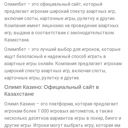
Олимпбет – это официальный сайт, который
предлагает игрокам широкий спектр азартных игр,
включая слоты, карточные игры, рулетку и другие.
Компания имеет лицензию на проведение азартных
игр, выдана в соответствии с законодательством
Казахстана.
Олимпбет – это лучший выбор для игроков, которые
ищут безопасный и надежный способ играть в
азартные игры онлайн. Компания предлагает игрокам
широкий спектр азартных игр, включая слоты,
карточные игры, рулетку и другие.
Олимп Казино: Официальный сайт в
Казахстане
Олимп Казино – это платформа, которая предлагает
игрокам более 1 000 игровых автоматов, а также
несколько десятков вариантов игры в покер, бинго и
другие игры. Игроки могут выбрать игру, которая им