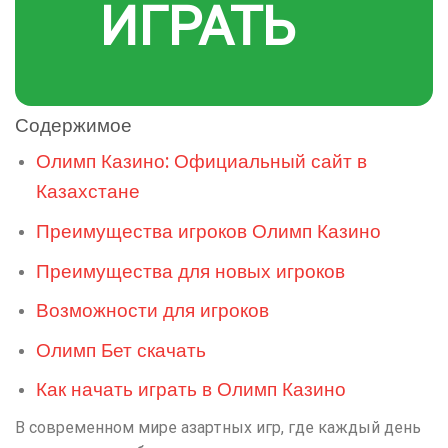
ИГРАТЬ
Содержимое
Олимп Казино: Официальный сайт в
Казахстане
Преимущества игроков Олимп Казино
Преимущества для новых игроков
Возможности для игроков
Олимп Бет скачать
Как начать играть в Олимп Казино
В современном мире азартных игр, где каждый день