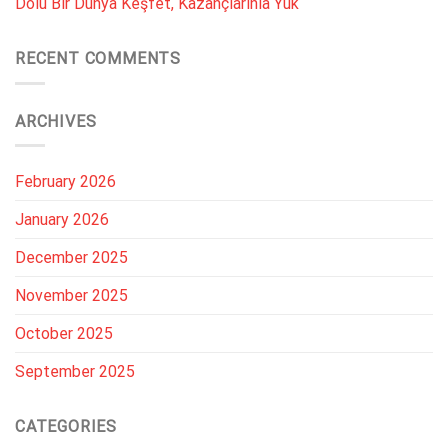
Dolu Bir Dünya Keşfet, Kazançlarınla Yük
RECENT COMMENTS
ARCHIVES
February 2026
January 2026
December 2025
November 2025
October 2025
September 2025
CATEGORIES