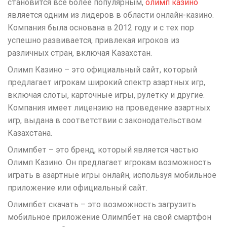
становится все более популярным,
олимп казино
является одним из лидеров в области онлайн-казино.
Компания была основана в 2012 году и с тех пор
успешно развивается, привлекая игроков из
различных стран, включая Казахстан.
Олимп Казино – это официальный сайт, который
предлагает игрокам широкий спектр азартных игр,
включая слоты, карточные игры, рулетку и другие.
Компания имеет лицензию на проведение азартных
игр, выдана в соответствии с законодательством
Казахстана.
Олимпбет – это бренд, который является частью
Олимп Казино. Он предлагает игрокам возможность
играть в азартные игры онлайн, используя мобильное
приложение или официальный сайт.
Олимпбет скачать – это возможность загрузить
мобильное приложение Олимпбет на свой смартфон