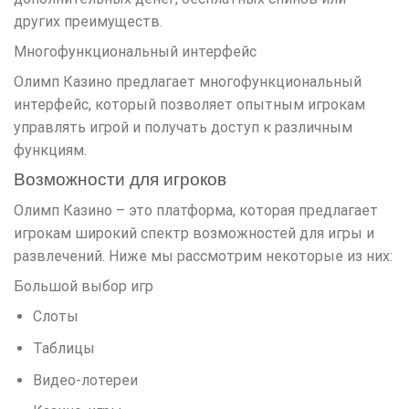
других преимуществ.
Многофункциональный интерфейс
Олимп Казино предлагает многофункциональный
интерфейс, который позволяет опытным игрокам
управлять игрой и получать доступ к различным
функциям.
Возможности для игроков
Олимп Казино – это платформа, которая предлагает
игрокам широкий спектр возможностей для игры и
развлечений. Ниже мы рассмотрим некоторые из них:
Большой выбор игр
Слоты
Таблицы
Видео-лотереи