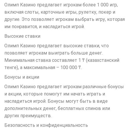
Олимп Казино предлагает игрокам более 1 000 игр,
включая слоты, карточные игры, рулетку, покер и
другие. Это позволяет игрокам выбрать игру, которая
им понравится, и насладиться игрой.
Высокие ставки
Олимп Казино предлагает высокие ставки, что
позволяет игрокам выиграть больше денег.
Минимальная ставка составляет 1 ₸ (казахстанский
тенге), а максимальная – 100 000 ₸.
Бонусы и акции
Олимп Казино предлагает игрокам различные бонусы
и акции, которые помогут им начать играть и
насладиться игрой. Бонусы могут быть в виде
дополнительных денег, бесплатных спинов или
других преимуществ.
Безопасность и конфиденциальность