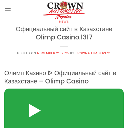
Skip
to
content
NEWS
Официальный сайт в Казахстане
Olimp Casino.1317
POSTED ON
NOVEMBER 21, 2025
BY
CROWNAUTMOTIVE21
Олимп Казино ᐉ Официальный сайт в
Казахстане – Olimp Casino
▶️