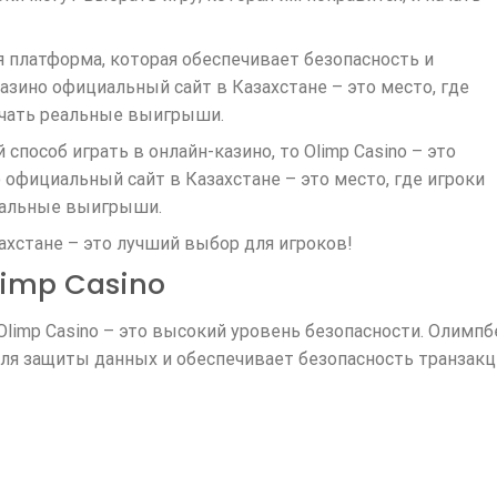
я платформа, которая обеспечивает безопасность и
зино официальный сайт в Казахстане – это место, где
лучать реальные выигрыши.
пособ играть в онлайн-казино, то Olimp Casino – это
 официальный сайт в Казахстане – это место, где игроки
реальные выигрыши.
ахстане – это лучший выбор для игроков!
limp Casino
limp Casino – это высокий уровень безопасности. Олимпб
ля защиты данных и обеспечивает безопасность транзакц