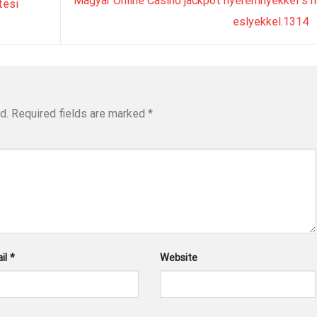
Magyar Online Casino jackpot nyeremnyekkel s 
tesi
eslyekkel.1314
d.
Required fields are marked
*
il
*
Website