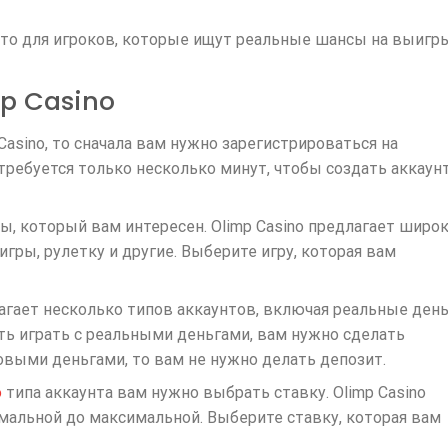
есто для игроков, которые ищут реальные шансы на выиг
mp Casino
Casino, то сначала вам нужно зарегистрироваться на
отребуется только несколько минут, чтобы создать аккаунт
ы, который вам интересен. Olimp Casino предлагает широ
игры, рулетку и другие. Выберите игру, которая вам
лагает несколько типов аккаунтов, включая реальные ден
ать играть с реальными деньгами, вам нужно сделать
ровыми деньгами, то вам не нужно делать депозит.
о
типа аккаунта вам нужно выбрать ставку. Olimp Casino
мальной до максимальной. Выберите ставку, которая вам