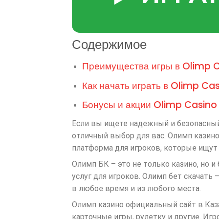
Содержимое
Преимущества игры в Olimp 
Как начать играть в Olimp Ca
Бонусы и акции Olimp Casino
Если вы ищете надежный и безопасный с
отличный выбор для вас. Олимп казино
платформа для игроков, которые ищу
Олимп БК – это не только казино, но 
услуг для игроков. Олимп бет скачать 
в любое время и из любого места.
Олимп казино официальный сайт в Каза
карточные игры, рулетку и другие. Игр