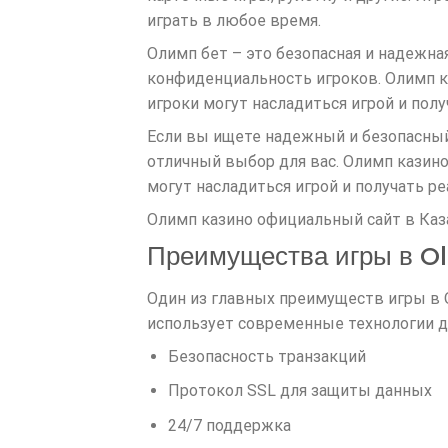
играть в любое время.
Олимп бет – это безопасная и надежна
конфиденциальность игроков. Олимп ка
игроки могут насладиться игрой и по
Если вы ищете надежный и безопасный с
отличный выбор для вас. Олимп казино
могут насладиться игрой и получать 
Олимп казино официальный сайт в Каз
Преимущества игры в O
Один из главных преимуществ игры в O
использует современные технологии д
Безопасность транзакций
Протокол SSL для защиты данных
24/7 поддержка