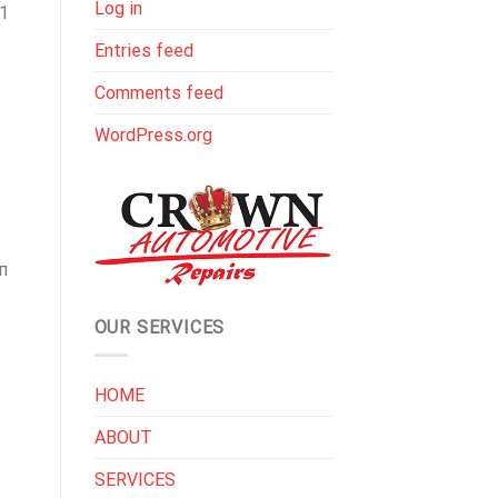
Log in
1
Entries feed
Comments feed
WordPress.org
п
OUR SERVICES
HOME
ABOUT
SERVICES