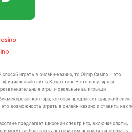
Casino
sino
пособ играть в онлайн-казино, то Olimp Casino – это
 официальный сайт в Казахстане – это популярная
т развлекательные игры и реальные выигрыши.
и букмекерская контора, которая предлагает широкий спек
– это возможность играть в онлайн-казино и ставить на сп
хстане предлагает широкий спектр игр, включая слоты,
оки могут выбрать игру, которая им понравится, и начать