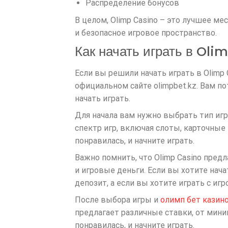
Распределение бонусов
В целом, Olimp Casino – это лучшее м
и безопасное игровое пространство.
Как начать играть в Oli
Если вы решили начать играть в Olimp 
официальном сайте olimpbet.kz. Вам п
начать играть.
Для начала вам нужно выбрать тип игр
спектр игр, включая слоты, карточные 
понравилась, и начните играть.
Важно помнить, что Olimp Casino пред
и игровые деньги. Если вы хотите нач
депозит, а если вы хотите играть с иг
После выбора игры и
олимп бет казин
предлагает различные ставки, от мини
понравилась, и начните играть.