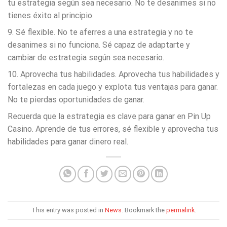
tu estrategia según sea necesario. No te desanimes si no
tienes éxito al principio.
9. Sé flexible. No te aferres a una estrategia y no te
desanimes si no funciona. Sé capaz de adaptarte y
cambiar de estrategia según sea necesario.
10. Aprovecha tus habilidades. Aprovecha tus habilidades y
fortalezas en cada juego y explota tus ventajas para ganar.
No te pierdas oportunidades de ganar.
Recuerda que la estrategia es clave para ganar en Pin Up
Casino. Aprende de tus errores, sé flexible y aprovecha tus
habilidades para ganar dinero real.
This entry was posted in
News
. Bookmark the
permalink
.