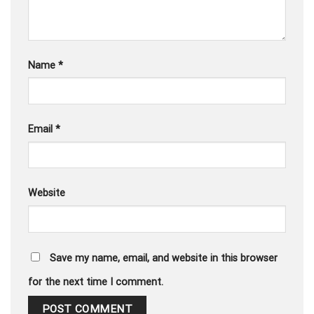
Name
*
Email
*
Website
Save my name, email, and website in this browser
for the next time I comment.