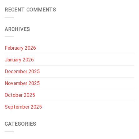
RECENT COMMENTS
ARCHIVES
February 2026
January 2026
December 2025
November 2025
October 2025
September 2025
CATEGORIES