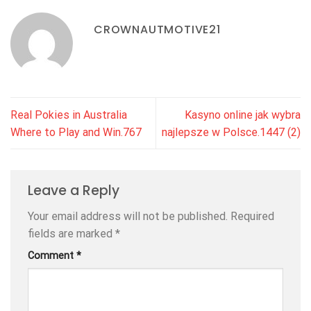
CROWNAUTMOTIVE21
Real Pokies in Australia
Kasyno online jak wybra
Where to Play and Win.767
najlepsze w Polsce.1447 (2)
Leave a Reply
Your email address will not be published.
Required
fields are marked
*
Comment
*