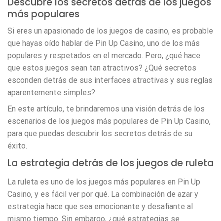
Descubre los secretos detrás de los juegos
más populares
Si eres un apasionado de los juegos de casino, es probable
que hayas oído hablar de Pin Up Casino, uno de los más
populares y respetados en el mercado. Pero, ¿qué hace
que estos juegos sean tan atractivos? ¿Qué secretos
esconden detrás de sus interfaces atractivas y sus reglas
aparentemente simples?
En este artículo, te brindaremos una visión detrás de los
escenarios de los juegos más populares de Pin Up Casino,
para que puedas descubrir los secretos detrás de su
éxito.
La estrategia detrás de los juegos de ruleta
La ruleta es uno de los juegos más populares en Pin Up
Casino, y es fácil ver por qué. La combinación de azar y
estrategia hace que sea emocionante y desafiante al
mismo tiempo. Sin embargo, ¿qué estrategias se