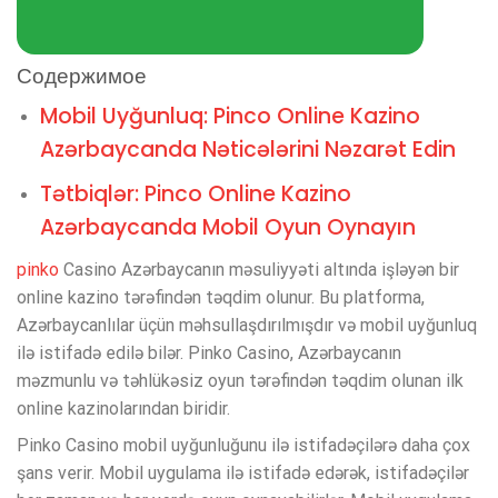
Содержимое
Mobil Uyğunluq: Pinco Online Kazino
Azərbaycanda Nəticələrini Nəzarət Edin
Tətbiqlər: Pinco Online Kazino
Azərbaycanda Mobil Oyun Oynayın
pinko
Casino Azərbaycanın məsuliyyəti altında işləyən bir
online kazino tərəfindən təqdim olunur. Bu platforma,
Azərbaycanlılar üçün məhsullaşdırılmışdır və mobil uyğunluq
ilə istifadə edilə bilər. Pinko Casino, Azərbaycanın
məzmunlu və təhlükəsiz oyun tərəfindən təqdim olunan ilk
online kazinolarından biridir.
Pinko Casino mobil uyğunluğunu ilə istifadəçilərə daha çox
şans verir. Mobil uygulama ilə istifadə edərək, istifadəçilər