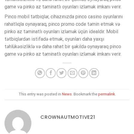
game və pinko az təminatlı oyunları izləmək imkanı verir.
Pinco mobil tətbiqlər, cihazınızda pinco casino oyunlarını
rahatlıqla oynayaraq, pinco promo code təmin etmək və
pinko az təminatlı oyunları izləmək üçün idealdir. Mobil
tətbiqlərdən istifadə etmək, oyunları daha yaxşı
təhlükəsizliklə və daha rahat bir şəkildə oynayaraq pinco
game və pinko az təminatlı oyunları izləmək imkanı verir.
This entry was posted in
News
. Bookmark the
permalink
.
CROWNAUTMOTIVE21