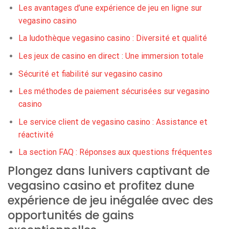
Les avantages d’une expérience de jeu en ligne sur
vegasino casino
La ludothèque vegasino casino : Diversité et qualité
Les jeux de casino en direct : Une immersion totale
Sécurité et fiabilité sur vegasino casino
Les méthodes de paiement sécurisées sur vegasino
casino
Le service client de vegasino casino : Assistance et
réactivité
La section FAQ : Réponses aux questions fréquentes
Plongez dans lunivers captivant de
vegasino casino et profitez dune
expérience de jeu inégalée avec des
opportunités de gains