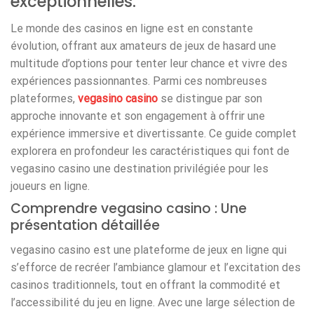
exceptionnelles.
Le monde des casinos en ligne est en constante
évolution, offrant aux amateurs de jeux de hasard une
multitude d’options pour tenter leur chance et vivre des
expériences passionnantes. Parmi ces nombreuses
plateformes,
vegasino casino
se distingue par son
approche innovante et son engagement à offrir une
expérience immersive et divertissante. Ce guide complet
explorera en profondeur les caractéristiques qui font de
vegasino casino une destination privilégiée pour les
joueurs en ligne.
Comprendre vegasino casino : Une
présentation détaillée
vegasino casino est une plateforme de jeux en ligne qui
s’efforce de recréer l’ambiance glamour et l’excitation des
casinos traditionnels, tout en offrant la commodité et
l’accessibilité du jeu en ligne. Avec une large sélection de