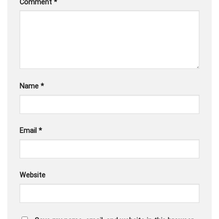
Comment
*
Name
*
Email
*
Website