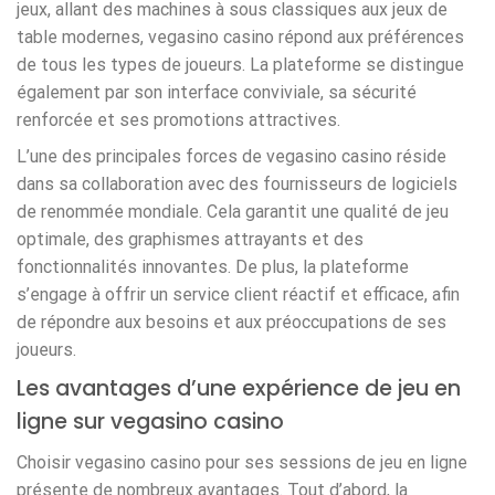
jeux, allant des machines à sous classiques aux jeux de
table modernes, vegasino casino répond aux préférences
de tous les types de joueurs. La plateforme se distingue
également par son interface conviviale, sa sécurité
renforcée et ses promotions attractives.
L’une des principales forces de vegasino casino réside
dans sa collaboration avec des fournisseurs de logiciels
de renommée mondiale. Cela garantit une qualité de jeu
optimale, des graphismes attrayants et des
fonctionnalités innovantes. De plus, la plateforme
s’engage à offrir un service client réactif et efficace, afin
de répondre aux besoins et aux préoccupations de ses
joueurs.
Les avantages d’une expérience de jeu en
ligne sur vegasino casino
Choisir vegasino casino pour ses sessions de jeu en ligne
présente de nombreux avantages. Tout d’abord, la