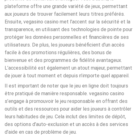
plateforme offre une grande variété de jeux, permettant
aux joueurs de trouver facilement leurs titres préférés.
Ensuite, vegasino casino met l’accent sur la sécurité et la
transparence, en utilisant des technologies de pointe pour
protéger les données personnelles et financières de ses
utilisateurs. De plus, les joueurs bénéficient d’un accès
facile à des promotions régulières, des bonus de
bienvenue et des programmes de fidélité avantageux.
L’accessibilité est également un atout majeur, permettant
de jouer à tout moment et depuis n’importe quel appareil.
Il est important de noter que le jeu en ligne doit toujours
être pratiqué de manière responsable. vegasino casino
s’engage à promouvoir le jeu responsable en offrant des
outils et des ressources pour aider les joueurs à contrôler
leurs habitudes de jeu. Cela inclut des limites de dépôt,
des options d’auto-exclusion et un accès à des services
d’aide en cas de problème de jeu.