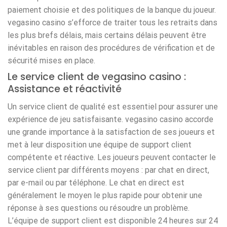
paiement choisie et des politiques de la banque du joueur.
vegasino casino s’efforce de traiter tous les retraits dans
les plus brefs délais, mais certains délais peuvent être
inévitables en raison des procédures de vérification et de
sécurité mises en place.
Le service client de vegasino casino :
Assistance et réactivité
Un service client de qualité est essentiel pour assurer une
expérience de jeu satisfaisante. vegasino casino accorde
une grande importance à la satisfaction de ses joueurs et
met à leur disposition une équipe de support client
compétente et réactive. Les joueurs peuvent contacter le
service client par différents moyens : par chat en direct,
par e-mail ou par téléphone. Le chat en direct est
généralement le moyen le plus rapide pour obtenir une
réponse à ses questions ou résoudre un problème.
L’équipe de support client est disponible 24 heures sur 24