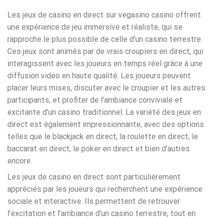
Les jeux de casino en direct sur vegasino casino offrent
une expérience de jeu immersive et réaliste, qui se
rapproche le plus possible de celle d’un casino terrestre.
Ces jeux sont animés par de vrais croupiers en direct, qui
interagissent avec les joueurs en temps réel grâce à une
diffusion vidéo en haute qualité. Les joueurs peuvent
placer leurs mises, discuter avec le croupier et les autres
participants, et profiter de l’ambiance conviviale et
excitante d’un casino traditionnel. La variété des jeux en
direct est également impressionnante, avec des options
telles que le blackjack en direct, la roulette en direct, le
baccarat en direct, le poker en direct et bien d’autres
encore.
Les jeux de casino en direct sont particulièrement
appréciés par les joueurs qui recherchent une expérience
sociale et interactive. Ils permettent de retrouver
l’excitation et l’ambiance d’un casino terrestre, tout en