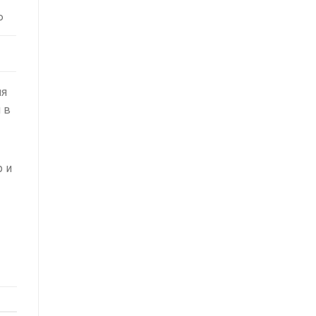
о
ия
 в
р и