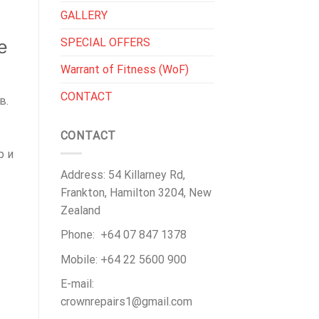
GALLERY
е
SPECIAL OFFERS
Warrant of Fitness (WoF)
CONTACT
в.
CONTACT
р и
Address:
54 Killarney Rd,
Frankton, Hamilton 3204, New
Zealand
Phone:
+64 07 847 1378
Mobile:
+64 22 5600 900
E-mail:
crownrepairs1@gmail.com