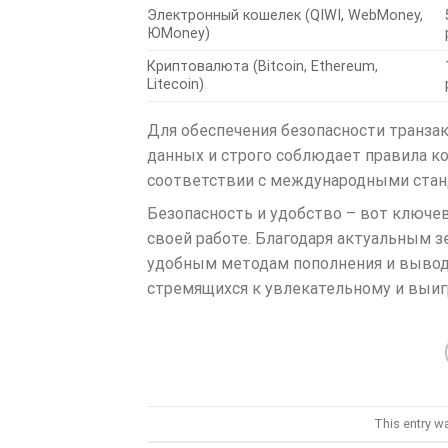
Электронный кошелек (QIWI, WebMoney,
ЮMoney)
Криптовалюта (Bitcoin, Ethereum,
Litecoin)
Для обеспечения безопасности транз
данных и строго соблюдает правила к
соответствии с международными стан
Безопасность и удобство – вот ключ
своей работе. Благодаря актуальным з
удобным методам пополнения и вывода
стремящихся к увлекательному и выи
This entry w