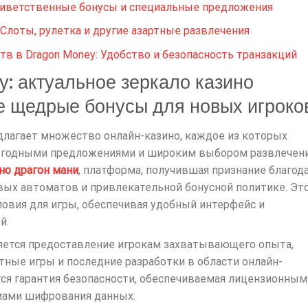
Приветственные бонусы и специальные предложения
 Слоты, рулетка и другие азартные развлечения
в в Dragon Money: Удобство и безопасность транзакций
: актуальное зеркало казино
 щедрые бонусы для новых игроко
лагает множество онлайн-казино, каждое из которых
ыгодными предложениями и широким выбором развлечени
но драгон мани
, платформа, получившая признание благод
вых автоматов и привлекательной бонусной политике. Эт
овия для игры, обеспечивая удобный интерфейс и
й.
ляется предоставление игрокам захватывающего опыта,
тные игры и последние разработки в области онлайн-
ся гарантия безопасности, обеспечиваемая лицензионным
мами шифрования данных.