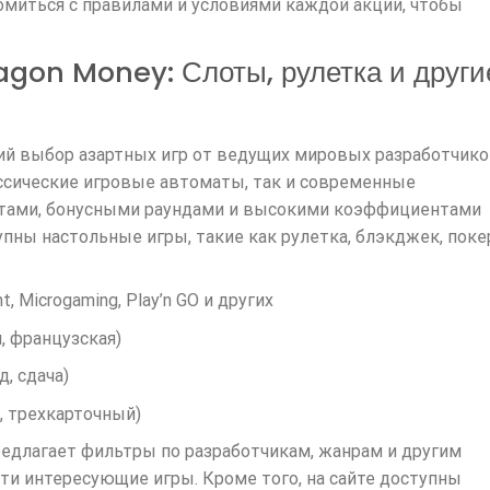
миться с правилами и условиями каждой акции, чтобы
agon Money: Слоты, рулетка и други
й выбор азартных игр от ведущих мировых разработчико
ссические игровые автоматы, так и современные
ами, бонусными раундами и высокими коэффициентами
пны настольные игры, такие как рулетка, блэкджек, поке
 Microgaming, Play’n GO и других
, французская)
, сдача)
, трехкарточный)
редлагает фильтры по разработчикам, жанрам и другим
и интересующие игры. Кроме того, на сайте доступны