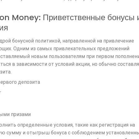
gon Money: Приветственные бонусы 
ия
дрой бонусной политикой, направленной на привлечение
ющих. Одним из самых привлекательных предложений
доставляемый новым пользователям при первом пополнен
ться в зависимости от условий акции, но обычно составл
зита.
первого депозита
т
ными призами
олнить определенные условия, такие как регистрация на
ную сумму и отыгрыш бонуса с соблюдением установленн