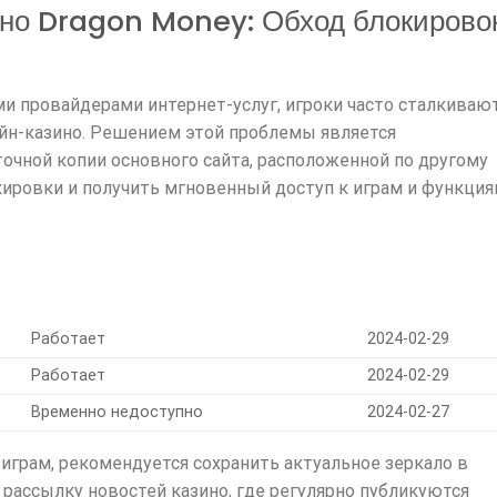
ино Dragon Money: Обход блокирово
и провайдерами интернет-услуг, игроки часто сталкиваю
йн-казино. Решением этой проблемы является
точной копии основного сайта, расположенной по другому
кировки и получить мгновенный доступ к играм и функци
Работает
2024-02-29
Работает
2024-02-29
Временно недоступно
2024-02-27
 играм, рекомендуется сохранить актуальное зеркало в
 рассылку новостей казино, где регулярно публикуются