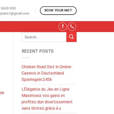
 5600 900
BOOK YOUR MOT
epairs1@gmail.com
RECENT POSTS
Chicken Road Slot in Online-
Casinos in Deutschland
Spielregeln.2456
LÉlégance du Jeu en Ligne
ля
Maximisez vos gains et
profitez dun divertissement
sans limites grâce à u