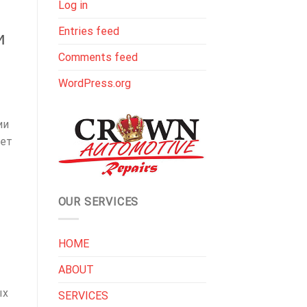
Log in
Entries feed
и
Comments feed
WordPress.org
ии
яет
OUR SERVICES
HOME
ABOUT
ых
SERVICES