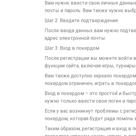
Вам нужно ввести свои личные данные,
почты и пароль. Вам также нужно выбр
Шаг 2: Введите подтверждение
После ввода данных вам нужно подтве
адрес электронной почты.
Шаг 3: Вход в покердом
После регистрации вы можете войти в 
функции сайта, включая игры, турниры
Вам также доступно зеркало покердом,
покердом ограничен, играть в покердо
Вход в покердом – это простой и быст
нужно только ввести свои логин и паро
Если у вас возникнут проблемы с рег
покердом, которая будет рада помочь 
Таким образом, регистрация и вход в 