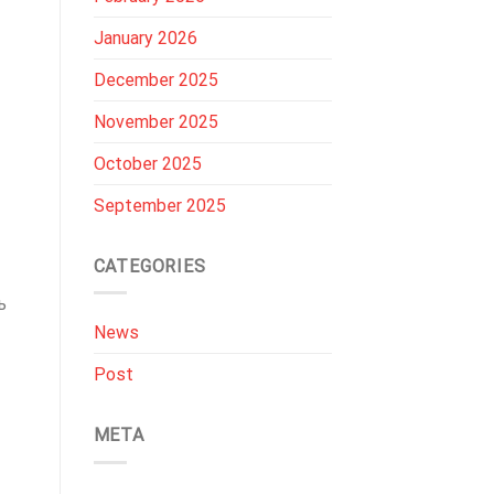
January 2026
December 2025
November 2025
October 2025
September 2025
CATEGORIES
ь
News
Post
META