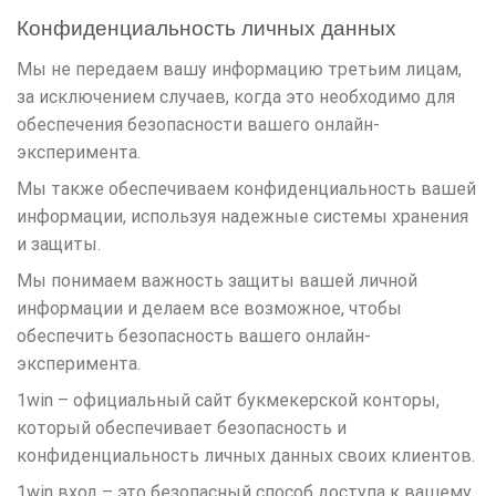
Конфиденциальность личных данных
Мы не передаем вашу информацию третьим лицам,
за исключением случаев, когда это необходимо для
обеспечения безопасности вашего онлайн-
эксперимента.
Мы также обеспечиваем конфиденциальность вашей
информации, используя надежные системы хранения
и защиты.
Мы понимаем важность защиты вашей личной
информации и делаем все возможное, чтобы
обеспечить безопасность вашего онлайн-
эксперимента.
1win – официальный сайт букмекерской конторы,
который обеспечивает безопасность и
конфиденциальность личных данных своих клиентов.
1win вход – это безопасный способ доступа к вашему