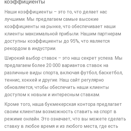
коэффициенты
Наши коэффициенты – это то, что делает нас
лучшими. Мы предлагаем самые высокие
коэффициенты на рынке, что обеспечивает наши
клиенты максимальной прибыли. Нашим партнерам
доступны коэффициенты до 95%, что является
рекордом в индустрии.
Широкий выбор ставок – это наш секрет успеха. Мы
предлагаем более 20 000 вариантов ставок на
различные виды спорта, включая футбол, баскетбол,
теннис, хоккей и другие. Наш сайт регулярно
обновляется, чтобы обеспечить наши клиенты
доступом к новым и интересным ставкам.
Кроме того, наша букмекерская контора предлагает
своим клиентам возможность ставить на спорт в
режиме онлайн. Это означает, что вы можете сделать
ставку в любое время и из любого места, где есть