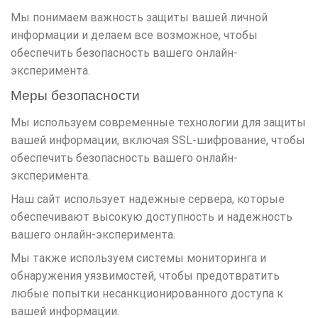
Мы понимаем важность защиты вашей личной
информации и делаем все возможное, чтобы
обеспечить безопасность вашего онлайн-
эксперимента.
Меры безопасности
Мы используем современные технологии для защиты
вашей информации, включая SSL-шифрование, чтобы
обеспечить безопасность вашего онлайн-
эксперимента.
Наш сайт использует надежные сервера, которые
обеспечивают высокую доступность и надежность
вашего онлайн-эксперимента.
Мы также используем системы мониторинга и
обнаружения уязвимостей, чтобы предотвратить
любые попытки несанкционированного доступа к
вашей информации.