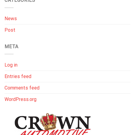
CATEGORIES
News
Post
META
Log in
Entries feed
Comments feed
WordPress.org