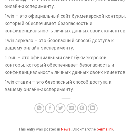
онлайн-эксперименту.
1win – это официальный сайт букмекерской конторы,
который обеспечивает безопасность и
конфиденциальность личных данных своих клиентов.
1win зеркало – это безопасный способ доступа к
вашему онлайн-эксперименту.
1 вин – это официальный сайт букмекерской
конторы, который обеспечивает безопасность и
конфиденциальность личных данных своих клиентов.
1win ставки – это безопасный способ доступа к
вашему онлайн-эксперименту.
This entry was posted in
News
. Bookmark the
permalink
.