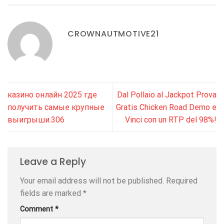
CROWNAUTMOTIVE21
казино онлайн 2025 где
Dal Pollaio al Jackpot Prova
получить самые крупные
Gratis Chicken Road Demo e
выигрыши.306
Vinci con un RTP del 98%!
Leave a Reply
Your email address will not be published.
Required
fields are marked
*
Comment
*