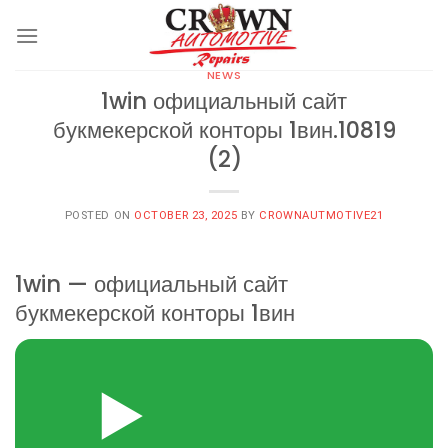
Skip
to
content
NEWS
1win официальный сайт
букмекерской конторы 1вин.10819
(2)
POSTED ON
OCTOBER 23, 2025
BY
CROWNAUTMOTIVE21
1win — официальный сайт
букмекерской конторы 1вин
▶️