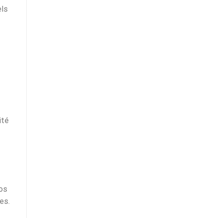
els
ité
vos
es.