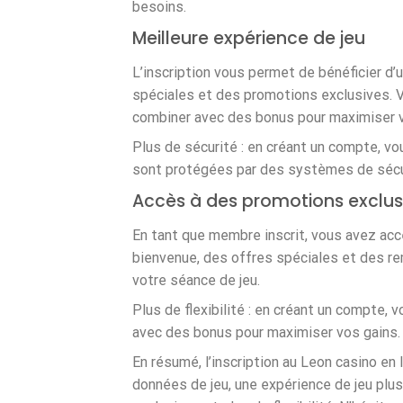
besoins.
Meilleure expérience de jeu
L’inscription vous permet de bénéficier d’
spéciales et des promotions exclusives. V
combiner avec des bonus pour maximiser v
Plus de sécurité : en créant un compte, vo
sont protégées par des systèmes de sécur
Accès à des promotions exclus
En tant que membre inscrit, vous avez ac
bienvenue, des offres spéciales et des r
votre séance de jeu.
Plus de flexibilité : en créant un compte,
avec des bonus pour maximiser vos gains.
En résumé, l’inscription au Leon casino e
données de jeu, une expérience de jeu plu