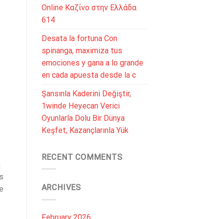
Online Καζίνο στην Ελλάδα
614
Desata la fortuna Con
spinanga, maximiza tus
emociones y gana a lo grande
en cada apuesta desde la c
Şansınla Kaderini Değiştir,
1winde Heyecan Verici
Oyunlarla Dolu Bir Dünya
Keşfet, Kazançlarınla Yük
RECENT COMMENTS
n
s
ARCHIVES
se
February 2026