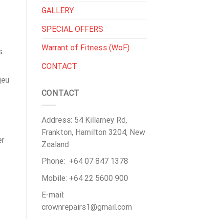
GALLERY
SPECIAL OFFERS
Warrant of Fitness (WoF)
s
CONTACT
jeu
CONTACT
Address:
54 Killarney Rd,
Frankton, Hamilton 3204, New
er
Zealand
Phone:
+64 07 847 1378
Mobile:
+64 22 5600 900
E-mail:
crownrepairs1@gmail.com