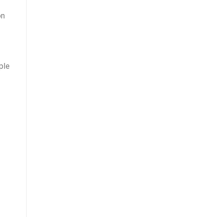
on
ple