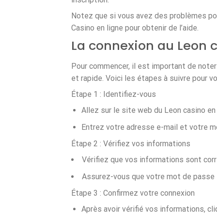
Notez que si vous avez des problèmes pour
Casino en ligne pour obtenir de l’aide.
La connexion au Leon c
Pour commencer, il est important de noter
et rapide. Voici les étapes à suivre pour 
Étape 1 : Identifiez-vous
Allez sur le site web du Leon casino en
Entrez votre adresse e-mail et votre 
Étape 2 : Vérifiez vos informations
Vérifiez que vos informations sont corre
Assurez-vous que votre mot de passe e
Étape 3 : Confirmez votre connexion
Après avoir vérifié vos informations, cl