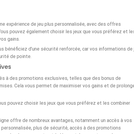
une expérience de jeu plus personnalisée, avec des offres
ous pouvez également choisir les jeux que vous préférez et le
os gains.
us bénéficiez d’une sécurité renforcée, car vos informations de 
ité de pointe.
ives
cès à des promotions exclusives, telles que des bonus de
emises. Cela vous permet de maximiser vos gains et de prolong
 vous pouvez choisir les jeux que vous préférez et les combiner
n ligne offre de nombreux avantages, notamment un accès à vos
s personnalisée, plus de sécurité, accès à des promotions