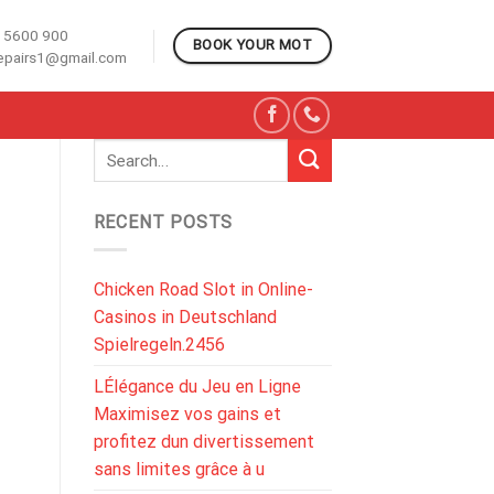
 5600 900
BOOK YOUR MOT
epairs1@gmail.com
RECENT POSTS
Chicken Road Slot in Online-
Casinos in Deutschland
Spielregeln.2456
LÉlégance du Jeu en Ligne
Maximisez vos gains et
profitez dun divertissement
sans limites grâce à u