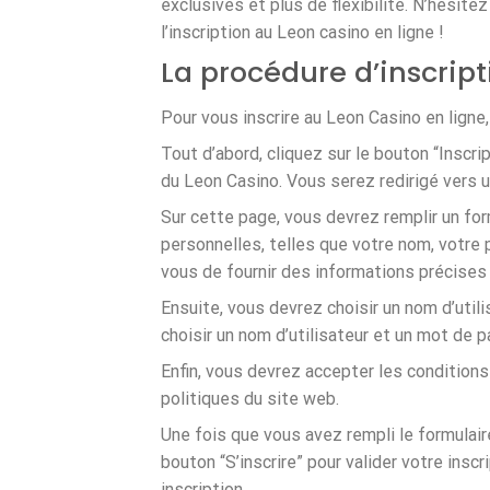
exclusives et plus de flexibilité. N’hésit
l’inscription au Leon casino en ligne !
La procédure d’inscript
Pour vous inscrire au Leon Casino en ligne
Tout d’abord, cliquez sur le bouton “Inscri
du Leon Casino. Vous serez redirigé vers u
Sur cette page, vous devrez remplir un fo
personnelles, telles que votre nom, votre
vous de fournir des informations précises 
Ensuite, vous devrez choisir un nom d’uti
choisir un nom d’utilisateur et un mot de
Enfin, vous devrez accepter les conditions
politiques du site web.
Une fois que vous avez rempli le formulair
bouton “S’inscrire” pour valider votre insc
inscription.