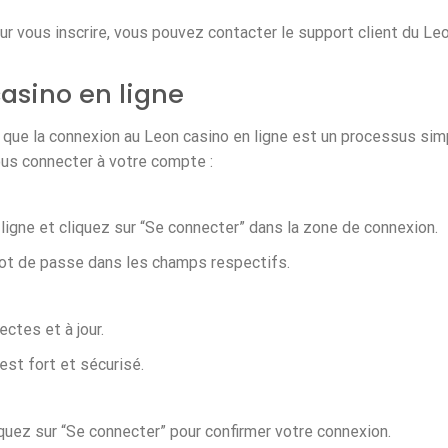
 vous inscrire, vous pouvez contacter le support client du Le
asino en ligne
 que la connexion au Leon casino en ligne est un processus sim
vous connecter à votre compte :
 ligne et cliquez sur “Se connecter” dans la zone de connexion.
mot de passe dans les champs respectifs.
ctes et à jour.
st fort et sécurisé.
iquez sur “Se connecter” pour confirmer votre connexion.