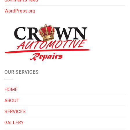
WordPress.org
OUR SERVICES
HOME
ABOUT
SERVICES
GALLERY