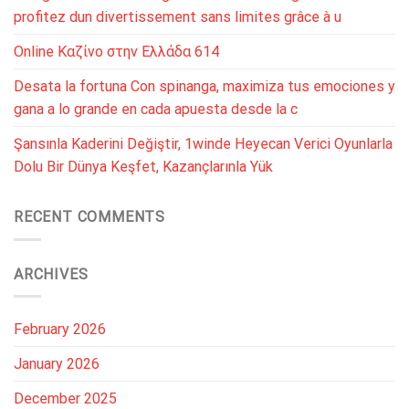
profitez dun divertissement sans limites grâce à u
Online Καζίνο στην Ελλάδα 614
Desata la fortuna Con spinanga, maximiza tus emociones y
gana a lo grande en cada apuesta desde la c
Şansınla Kaderini Değiştir, 1winde Heyecan Verici Oyunlarla
Dolu Bir Dünya Keşfet, Kazançlarınla Yük
RECENT COMMENTS
ARCHIVES
February 2026
January 2026
December 2025