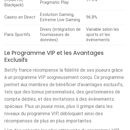
Pragmatic Play
Blackjack)
Evolution Gaming,
Casino en Direct
96.8%
Extreme Live Gaming
Divers (intégration de
Variable selon les
Paris Sportifs
fournisseurs de
sports et les
données)
événements
Le Programme VIP et les Avantages
Exclusifs
Betify france récompense la fidélité de ses joueurs grâce
à un programme VIP soigneusement conçu. Ce programme
permet aux membres de bénéficier d’avantages exclusifs,
tels que des bonus personnalisés, des gestionnaires de
compte dédiés, et des invitations à des événements
spéciaux. Plus un joueur mise, plus il grimpe dans les
niveaux du programme VIP, débloquant ainsi des
récompenses de plus en plus importantes.