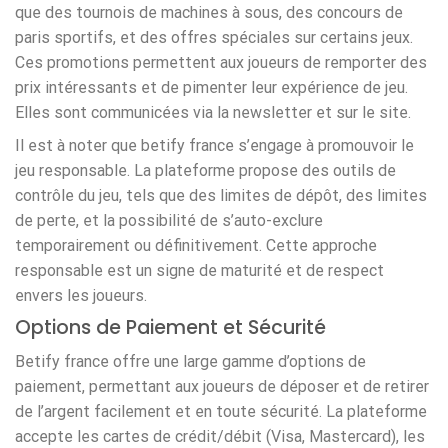
que des tournois de machines à sous, des concours de
paris sportifs, et des offres spéciales sur certains jeux.
Ces promotions permettent aux joueurs de remporter des
prix intéressants et de pimenter leur expérience de jeu.
Elles sont communicées via la newsletter et sur le site.
Il est à noter que betify france s’engage à promouvoir le
jeu responsable. La plateforme propose des outils de
contrôle du jeu, tels que des limites de dépôt, des limites
de perte, et la possibilité de s’auto-exclure
temporairement ou définitivement. Cette approche
responsable est un signe de maturité et de respect
envers les joueurs.
Options de Paiement et Sécurité
Betify france offre une large gamme d’options de
paiement, permettant aux joueurs de déposer et de retirer
de l’argent facilement et en toute sécurité. La plateforme
accepte les cartes de crédit/débit (Visa, Mastercard), les