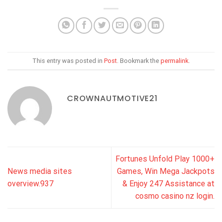
This entry was posted in
Post
. Bookmark the
permalink
.
CROWNAUTMOTIVE21
Fortunes Unfold Play 1000+
News media sites
Games, Win Mega Jackpots
overview.937
& Enjoy 247 Assistance at
cosmo casino nz login.