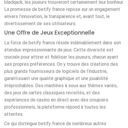
blackjack, les joueurs trouveront certainement leur bonheur.
La promesse de betify france repose sur un engagement
envers l’innovation, la transparence et, avant tout, le
divertissement de ses utilisateurs.
Une Offre de Jeux Exceptionnelle
La force de betify france réside indéniablement dans son
étendue impressionnante de jeux. Cette diversité est
cruciale pour attirer et fidéliser les joueurs, chacun ayant
ses propres préférences. On y trouve des créations des
plus grands fournisseurs de logiciels de l’industrie,
garantissant une qualité graphique et une jouabilité
irréprochables. Des machines à sous aux thèmes variés,
des jeux de cartes classiques revisités, et des
expériences de casino en direct avec des croupiers
professionnels, la plateforme répond à toutes les
attentes.
Ce qui distingue betify france de nombreux autres