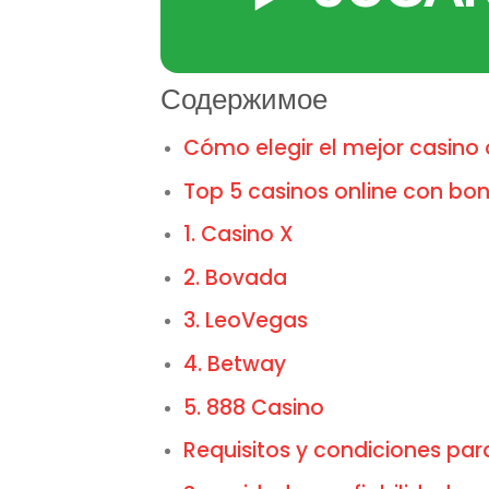
Содержимое
Cómo elegir el mejor casino
Top 5 casinos online con bo
1. Casino X
2. Bovada
3. LeoVegas
4. Betway
5. 888 Casino
Requisitos y condiciones pa