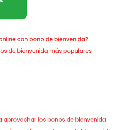
 online con bono de bienvenida?
nos de bienvenida más populares
ra aprovechar los bonos de bienvenida