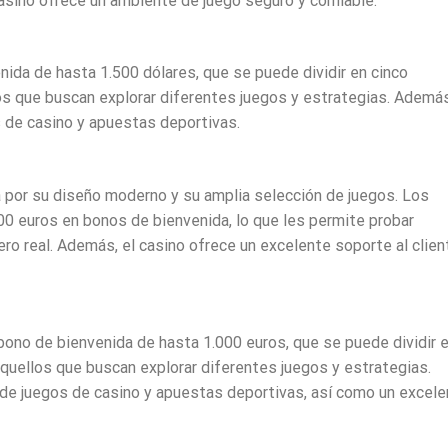
asino ofrece un ambiente de juego seguro y confiable.
ida de hasta 1.500 dólares, que se puede dividir en cinco
os que buscan explorar diferentes juegos y estrategias. Además
 de casino y apuestas deportivas.
 por su diseño moderno y su amplia selección de juegos. Los
00 euros en bonos de bienvenida, lo que les permite probar
ro real. Además, el casino ofrece un excelente soporte al clien
bono de bienvenida de hasta 1.000 euros, que se puede dividir 
aquellos que buscan explorar diferentes juegos y estrategias.
de juegos de casino y apuestas deportivas, así como un excele