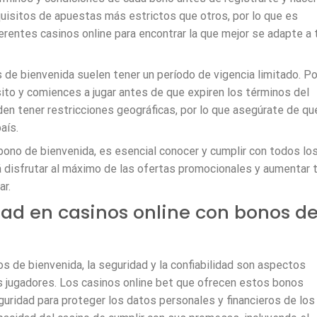
uisitos de apuestas más estrictos que otros, por lo que es
rentes casinos online para encontrar la que mejor se adapte a 
de bienvenida suelen tener un período de vigencia limitado. Po
ito y comiences a jugar antes de que expiren los términos del
en tener restricciones geográficas, por lo que asegúrate de qu
aís.
n bono de bienvenida, es esencial conocer y cumplir con todos lo
rá disfrutar al máximo de las ofertas promocionales y aumentar 
ar.
dad en casinos online con bonos d
s de bienvenida, la seguridad y la confiabilidad son aspectos
os jugadores. Los casinos online bet que ofrecen estos bonos
uridad para proteger los datos personales y financieros de los