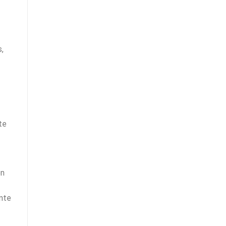
,
te
en
nte