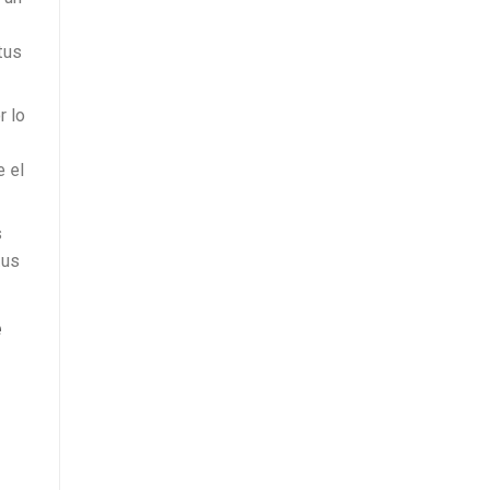
tus
r lo
e el
s
tus
e