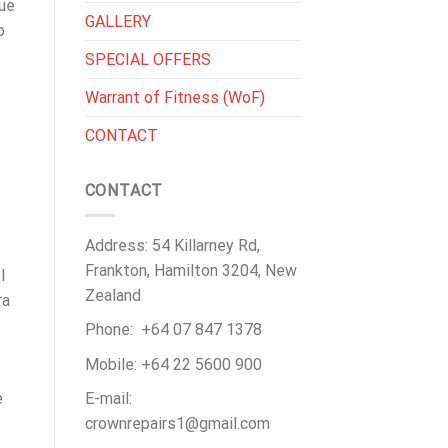
que
GALLERY
o
SPECIAL OFFERS
Warrant of Fitness (WoF)
CONTACT
CONTACT
Address:
54 Killarney Rd,
Frankton, Hamilton 3204, New
l
Zealand
ra
Phone:
+64 07 847 1378
Mobile:
+64 22 5600 900
e
E-mail:
crownrepairs1@gmail.com