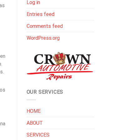
Log in
ias
Entries feed
Comments feed
WordPress.org
ren
o.
s.
los
OUR SERVICES
HOME
ABOUT
una
SERVICES