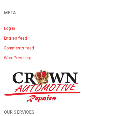
META
Log in
Entries feed
Comments feed
WordPress.org
OUR SERVICES