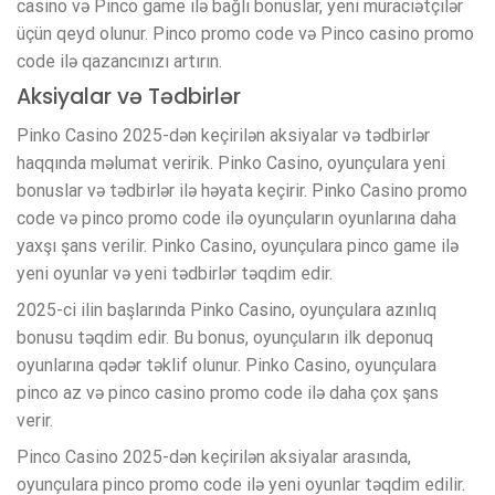
casino və Pinco game ilə bağlı bonuslar, yeni müraciətçilər
üçün qeyd olunur. Pinco promo code və Pinco casino promo
code ilə qazancınızı artırın.
Aksiyalar və Tədbirlər
Pinko Casino 2025-dən keçirilən aksiyalar və tədbirlər
haqqında məlumat veririk. Pinko Casino, oyunçulara yeni
bonuslar və tədbirlər ilə həyata keçirir. Pinko Casino promo
code və pinco promo code ilə oyunçuların oyunlarına daha
yaxşı şans verilir. Pinko Casino, oyunçulara pinco game ilə
yeni oyunlar və yeni tədbirlər təqdim edir.
2025-ci ilin başlarında Pinko Casino, oyunçulara azınlıq
bonusu təqdim edir. Bu bonus, oyunçuların ilk deponuq
oyunlarına qədər təklif olunur. Pinko Casino, oyunçulara
pinco az və pinco casino promo code ilə daha çox şans
verir.
Pinco Casino 2025-dən keçirilən aksiyalar arasında,
oyunçulara pinco promo code ilə yeni oyunlar təqdim edilir.