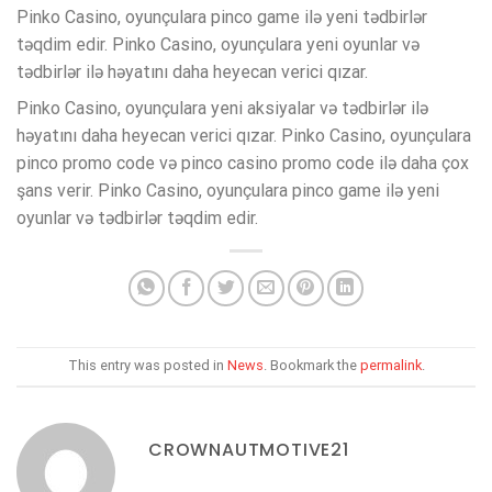
Pinko Casino, oyunçulara pinco game ilə yeni tədbirlər
təqdim edir. Pinko Casino, oyunçulara yeni oyunlar və
tədbirlər ilə həyatını daha heyecan verici qızar.
Pinko Casino, oyunçulara yeni aksiyalar və tədbirlər ilə
həyatını daha heyecan verici qızar. Pinko Casino, oyunçulara
pinco promo code və pinco casino promo code ilə daha çox
şans verir. Pinko Casino, oyunçulara pinco game ilə yeni
oyunlar və tədbirlər təqdim edir.
This entry was posted in
News
. Bookmark the
permalink
.
CROWNAUTMOTIVE21