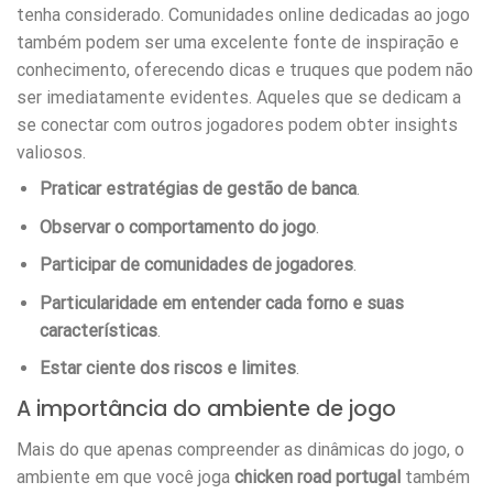
tenha considerado. Comunidades online dedicadas ao jogo
também podem ser uma excelente fonte de inspiração e
conhecimento, oferecendo dicas e truques que podem não
ser imediatamente evidentes. Aqueles que se dedicam a
se conectar com outros jogadores podem obter insights
valiosos.
Praticar estratégias de gestão de banca
.
Observar o comportamento do jogo
.
Participar de comunidades de jogadores
.
Particularidade em entender cada forno e suas
características
.
Estar ciente dos riscos e limites
.
A importância do ambiente de jogo
Mais do que apenas compreender as dinâmicas do jogo, o
ambiente em que você joga
chicken road portugal
também