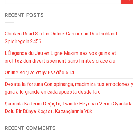
RECENT POSTS
Chicken Road Slot in Online-Casinos in Deutschland
Spielregeln.2456
LÉlégance du Jeu en Ligne Maximisez vos gains et
profitez dun divertissement sans limites grâce à u
Online Καζίνο στην Ελλάδα 614
Desata la fortuna Con spinanga, maximiza tus emociones y
gana a lo grande en cada apuesta desde la c
Şansınla Kaderini Değiştir, 1winde Heyecan Verici Oyunlarla
Dolu Bir Dünya Keşfet, Kazançlarınla Yük
RECENT COMMENTS