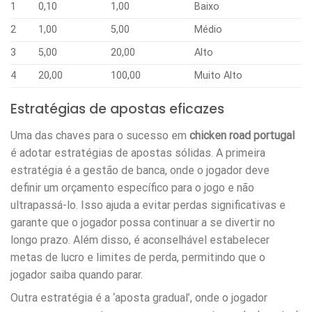
1
0,10
1,00
Baixo
2
1,00
5,00
Médio
3
5,00
20,00
Alto
4
20,00
100,00
Muito Alto
Estratégias de apostas eficazes
Uma das chaves para o sucesso em
chicken road portugal
é adotar estratégias de apostas sólidas. A primeira
estratégia é a gestão de banca, onde o jogador deve
definir um orçamento específico para o jogo e não
ultrapassá-lo. Isso ajuda a evitar perdas significativas e
garante que o jogador possa continuar a se divertir no
longo prazo. Além disso, é aconselhável estabelecer
metas de lucro e limites de perda, permitindo que o
jogador saiba quando parar.
Outra estratégia é a ‘aposta gradual’, onde o jogador