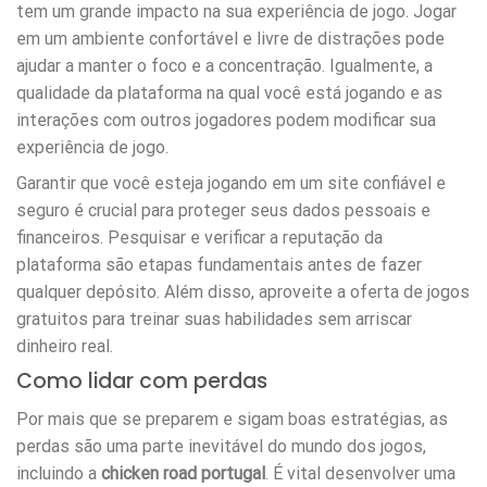
tem um grande impacto na sua experiência de jogo. Jogar
em um ambiente confortável e livre de distrações pode
ajudar a manter o foco e a concentração. Igualmente, a
qualidade da plataforma na qual você está jogando e as
interações com outros jogadores podem modificar sua
experiência de jogo.
Garantir que você esteja jogando em um site confiável e
seguro é crucial para proteger seus dados pessoais e
financeiros. Pesquisar e verificar a reputação da
plataforma são etapas fundamentais antes de fazer
qualquer depósito. Além disso, aproveite a oferta de jogos
gratuitos para treinar suas habilidades sem arriscar
dinheiro real.
Como lidar com perdas
Por mais que se preparem e sigam boas estratégias, as
perdas são uma parte inevitável do mundo dos jogos,
incluindo a
chicken road portugal
. É vital desenvolver uma