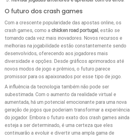
O futuro dos crash games
Com a crescente popularidade das apostas online, os
crash games, como a
chicken road portugal
, estão se
tornando cada vez mais inovadores. Novos recursos e
melhorias na jogabilidade estão constantemente sendo
desenvolvidos, oferecendo aos jogadores mais
diversidade e opções. Desde gráficos aprimorados até
novos modos de jogo e prêmios, o futuro parece
promissor para os apaixonados por esse tipo de jogo.
A influência da tecnologia também não pode ser
subestimada. Com o aumento da realidade virtual e
aumentada, há um potencial emocionante para uma nova
geração de jogos que poderiam transformar a experiência
do jogador. Embora o futuro exato dos crash games ainda
esteja a ser determinado, é uma certeza que eles
continuarão a evoluir e divertir uma ampla gama de