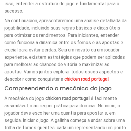
isso, entender a estrutura do jogo é fundamental para o
sucesso.
Na continuación, apresentaremos uma análise detalhada da
jogabilidade, incluindo suas regras básicas e dicas úteis
para otimizar os rendimentos. Para iniciantes, entender
como funciona a dinâmica entre os fornos e as apostas é
crucial para evitar perdas. Seja um novato ou um jogador
experiente, existem estratégias que podem ser aplicadas
para melhorar as chances de vitória e maximizar as
apostas. Vamos juntos explorar todos esses aspectos e
descobrir como conquistar a
chicken road portugal
.
Compreendendo a mecânica do jogo
A mecânica do jogo
chicken road portugal
é facilmente
assimilável, mas requer prática para dominar. No início, o
jogador deve escolher uma quantia para apostar e, em
seguida, iniciar o jogo. A galinha começa a andar sobre uma
trilha de fornos quentes, cada um representando um ponto