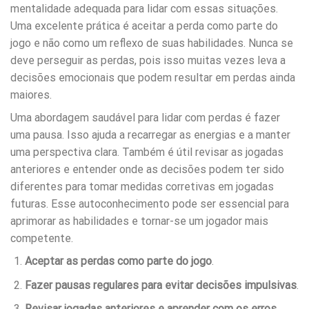
mentalidade adequada para lidar com essas situações.
Uma excelente prática é aceitar a perda como parte do
jogo e não como um reflexo de suas habilidades. Nunca se
deve perseguir as perdas, pois isso muitas vezes leva a
decisões emocionais que podem resultar em perdas ainda
maiores.
Uma abordagem saudável para lidar com perdas é fazer
uma pausa. Isso ajuda a recarregar as energias e a manter
uma perspectiva clara. Também é útil revisar as jogadas
anteriores e entender onde as decisões podem ter sido
diferentes para tomar medidas corretivas em jogadas
futuras. Esse autoconhecimento pode ser essencial para
aprimorar as habilidades e tornar-se um jogador mais
competente.
Aceptar as perdas como parte do jogo
.
Fazer pausas regulares para evitar decisões impulsivas
.
Revisar jogadas anteriores e aprender com os erros
.