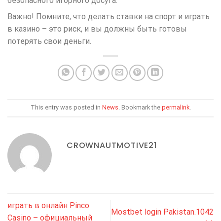
безопасного игорного досуга.
Важно! Помните, что делать ставки на спорт и играть
в казино – это риск, и вы должны быть готовы
потерять свои деньги.
This entry was posted in
News
. Bookmark the
permalink
.
CROWNAUTMOTIVE21
играть в онлайн Pinco
Mostbet login Pakistan.1042
Casino – официальный