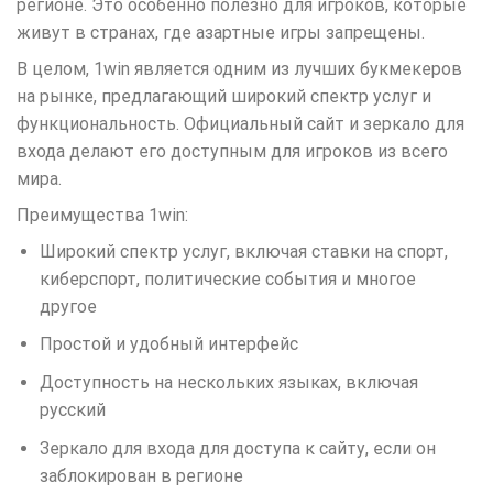
регионе. Это особенно полезно для игроков, которые
живут в странах, где азартные игры запрещены.
В целом, 1win является одним из лучших букмекеров
на рынке, предлагающий широкий спектр услуг и
функциональность. Официальный сайт и зеркало для
входа делают его доступным для игроков из всего
мира.
Преимущества 1win:
Широкий спектр услуг, включая ставки на спорт,
киберспорт, политические события и многое
другое
Простой и удобный интерфейс
Доступность на нескольких языках, включая
русский
Зеркало для входа для доступа к сайту, если он
заблокирован в регионе