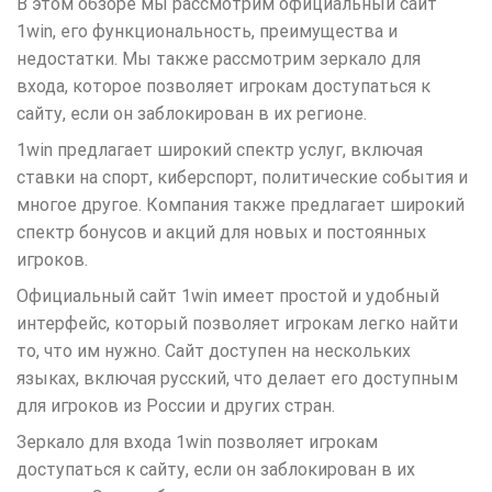
В этом обзоре мы рассмотрим официальный сайт
1win, его функциональность, преимущества и
недостатки. Мы также рассмотрим зеркало для
входа, которое позволяет игрокам доступаться к
сайту, если он заблокирован в их регионе.
1win предлагает широкий спектр услуг, включая
ставки на спорт, киберспорт, политические события и
многое другое. Компания также предлагает широкий
спектр бонусов и акций для новых и постоянных
игроков.
Официальный сайт 1win имеет простой и удобный
интерфейс, который позволяет игрокам легко найти
то, что им нужно. Сайт доступен на нескольких
языках, включая русский, что делает его доступным
для игроков из России и других стран.
Зеркало для входа 1win позволяет игрокам
доступаться к сайту, если он заблокирован в их