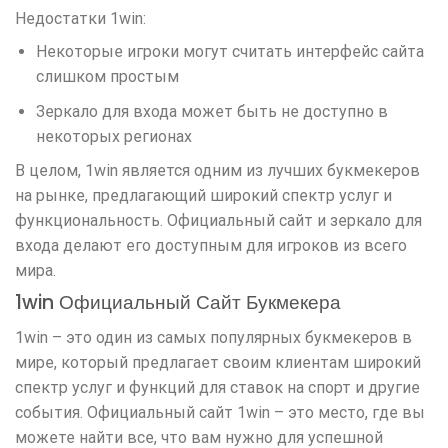
Недостатки 1win:
Некоторые игроки могут считать интерфейс сайта
слишком простым
Зеркало для входа может быть не доступно в
некоторых регионах
В целом, 1win является одним из лучших букмекеров
на рынке, предлагающий широкий спектр услуг и
функциональность. Официальный сайт и зеркало для
входа делают его доступным для игроков из всего
мира.
1win Официальный Сайт Букмекера
1win – это один из самых популярных букмекеров в
мире, который предлагает своим клиентам широкий
спектр услуг и функций для ставок на спорт и другие
события. Официальный сайт 1win – это место, где вы
можете найти все, что вам нужно для успешной