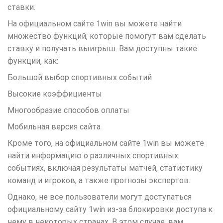
ставки.
На официальном сайте 1win вы можете найти
множество функций, которые помогут вам сделать
ставку и получать выигрыш. Вам доступны такие
функции, как:
Большой выбор спортивных событий
Высокие коэффициенты
Многообразие способов оплаты
Мобильная версия сайта
Кроме того, на официальном сайте 1win вы можете
найти информацию о различных спортивных
событиях, включая результаты матчей, статистику
команд и игроков, а также прогнозы экспертов.
Однако, не все пользователи могут доступаться
официальному сайту 1win из-за блокировки доступа к
нему в некоторых странах. В этом случае, вам