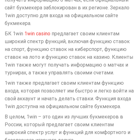
сайт букмекера заблокирован в их регионе. Зеркало
1win доступно для входа на официальном сайте
букмекера.
БК 1win
1win casino
предлагает своим клиентам
широкий спектр функций, включая функцию ставок
на спорт, функцию ставок на киберспорт, функцию
ставок на лото и функцию ставок на казино. Клиенты
1win также могут получать информацию о матчах и
турнирах, а также управлять своими счетами.
1win также предлагает своим клиентам функцию
входа, которая позволяет им быстро и легко войти на
свой аккаунт и начать делать ставки. Функция входа
1win доступна на официальном сайте букмекера.
В целом, 1win – это один из лучших букмекеров в
России, который предлагает своим клиентам
широкий спектр услуг и функций для комфортного и