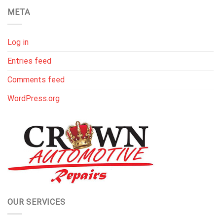
META
Log in
Entries feed
Comments feed
WordPress.org
OUR SERVICES