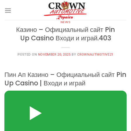
Skip
to
content
NEWS
Казино – Официальный сайт Pin
Up Casino Входи и играй.403
POSTED ON
NOVEMBER 20, 2025
BY
CROWNAUTMOTIVE21
Пин Ап Казино – Официальный сайт Pin
Up Casino | Входи и играй
▶️